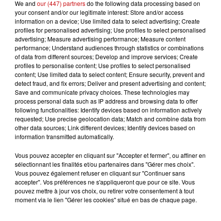
We and
our (447) partners
do the following data processing based on
En partenariat avec : Association Arts et Lumières en Alsace,
your consent and/or our legitimate interest: Store and/or access
Rudi Langermann et l’atelier d’enluminure Mesnig
information on a device; Use limited data to select advertising; Create
Pas de supplément
profiles for personalised advertising; Use profiles to select personalised
advertising; Measure advertising performance; Measure content
performance; Understand audiences through statistics or combinations
of data from different sources; Develop and improve services; Create
profiles to personalise content; Use profiles to select personalised
content; Use limited data to select content; Ensure security, prevent and
detect fraud, and fix errors; Deliver and present advertising and content;
Ajouter à votre calendrier
Save and communicate privacy choices. These technologies may
process personal data such as IP address and browsing data to offer
following functionalities: Identify devices based on information actively
requested; Use precise geolocation data; Match and combine data from
du
2 avril 2022 à 10h00
other data sources; Link different devices; Identify devices based on
Date
information transmitted automatically.
au
23 octobre 2022 à 18h00
Vous pouvez accepter en cliquant sur "Accepter et fermer", ou affiner en
sélectionnant les finalités et/ou partenaires dans "Gérer mes choix".
Vous pouvez également refuser en cliquant sur "Continuer sans
Payant
accepter". Vos préférences ne s'appliqueront que pour ce site. Vous
Tarif
pouvez mettre à jour vos choix, ou retirer votre consentement à tout
Pas de supplément au droit d’entrée
moment via le lien "Gérer les cookies" situé en bas de chaque page.