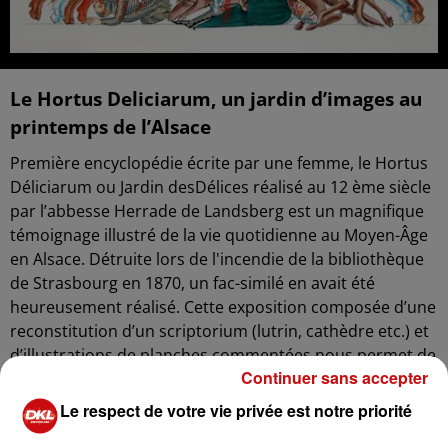
Le Hortus Deliciarum, un jardin d’images au
printemps de l’Alsace
Première encyclopédie écrite par une femme, le Hortus
Déliciarum ou Jardin desDélices réalisé au 12 ème siècle
par l’abbesse Herrade de Landsberg est un magnifique
témoignage illustré de la vie quotidienne au Moyen-Âge
en Alsace. Détruite lors de l'incendie de la bibliothèque
de Strasbourg en 1870, un fac-similé en avait été
heureusement réalisé. Cette exposition composée d’une
reconstitution d’un scriptorium (lutrin, cathèdre etc.) et
d’illustrations de planches commentées nous permet de
Continuer sans accepter
redécouvrir la richesse de ses enluminures faites de
parchemin, d’encre et de couleurs.
Le respect de votre vie privée est notre priorité