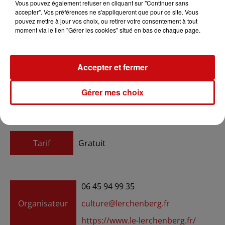
Vous pouvez également refuser en cliquant sur "Continuer sans
accepter". Vos préférences ne s'appliqueront que pour ce site. Vous
pouvez mettre à jour vos choix, ou retirer votre consentement à tout
moment via le lien "Gérer les cookies" situé en bas de chaque page.
Ajouter à votre calendrier
Accepter et fermer
du
5 mai 2024 à 7h00
Date
Gérer mes choix
au
5 mai 2024 à 17h00
Tarif
Gratuit
06 45 94 99 35
Organisateur
culture@lerchenberg.fr
https://www.le-lerchenberg.fr/