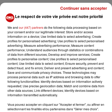
Le Grand Bazar aura lieu dans le parc du Lerchenberg,
Continuer sans accepter
au 11 rue du Cercle à Mulhouse. Afin de donner une
Le respect de votre vie privée est notre priorité
nouvelle touche de verdure à ce vide-greniers, un
marché aux plantes sera organisé, vous pourrez trouver
We and
our (447) partners
do the following data processing based on
de nombreuses variétés de plantes et graines ainsi
your consent and/or our legitimate interest: Store and/or access
qu’un Troc’ plantes. Le principe du Troc’ plantes est
information on a device; Use limited data to select advertising; Create
profiles for personalised advertising; Use profiles to select personalised
simple, apportez vos plantes, graines, semis, boutures, à
advertising; Measure advertising performance; Measure content
échanger
performance; Understand audiences through statistics or combinations
ou à donner et repartez éventuellement avec une
of data from different sources; Develop and improve services; Create
profiles to personalise content; Use profiles to select personalised
nouvelle variété de plante. Un stand sera dédié au troc.
content; Use limited data to select content; Ensure security, prevent and
Profitez de l’ambiance et du cadre de verdure du
detect fraud, and fix errors; Deliver and present advertising and content;
Lerchenberg autour d’un verre, viennoises, sandwichs et
Save and communicate privacy choices. These technologies may
process personal data such as IP address and browsing data to offer
desserts maisons, une buvette étant mise à votre
following functionalities: Identify devices based on information actively
disposition tout au long de la journée pour vous
requested; Use precise geolocation data; Match and combine data from
restaurer.
other data sources; Link different devices; Identify devices based on
information transmitted automatically.
Entrée libre
Vous pouvez accepter en cliquant sur "Accepter et fermer", ou affiner en
Stand : 13€ / 4m linéaires
sélectionnant les finalités et/ou partenaires dans "Gérer mes choix".