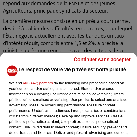
répond aux demandes de la FNSEA et des Jeunes
Agriculteurs, principaux syndicats du secteur.
La première mesure consiste en un prêt à court terme,
destiné à pallier des difficultés temporaires, pour lequel
l’État négocie actuellement avec les banques un taux
d’intérêt réduit, compris entre 1,5 et 2%, a précisé la
ministre après une rencontre avec des acteurs de la
viticulture locale. Un second type de prêt, d’une durée
Continuer sans accepter
plus longue de cinq à sept ans, sera également
Le respect de votre vie privée est notre priorité
disponible pour les exploitants dont la viabilité de
l’entreprise est en péril. Ce prêt sera garanti par l’État à
We and
our (447) partners
do the following data processing based on
hauteur de 50%, signifiant qu’en cas de faillite de
your consent and/or our legitimate interest: Store and/or access
information on a device; Use limited data to select advertising; Create
l’exploitation, la moitié du montant restant à
profiles for personalised advertising; Use profiles to select personalised
rembourser sera pris en charge par l’État, a expliqué le
advertising; Measure advertising performance; Measure content
ministère.
performance; Understand audiences through statistics or combinations
of data from different sources; Develop and improve services; Create
En outre, Annie Genevard a annoncé que le
profiles to personalise content; Use profiles to select personalised
gouvernement augmentera de 20 millions d’euros
content; Use limited data to select content; Ensure security, prevent and
detect fraud, and fix errors; Deliver and present advertising and content;
l’enveloppe destinée à exonérer partiellement les