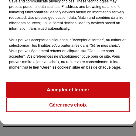
Save and communicate privacy choices. These technologies may
cotisations sociales personnelles de certains
process personal data such as IP address and browsing data to offer
agriculteurs en grande difficulté en 2024, portant le total
following functionalities: Identify devices based on information actively
requested; Use precise geolocation data; Match and combine data from
de ce fonds à 50 millions d’euros.
other data sources; Link different devices; Identify devices based on
information transmitted automatically.
Lors d’une visite ultérieure à Castelnau-d’Aude, la
ministre a également révélé les projets retenus pour
Vous pouvez accepter en cliquant sur "Accepter et fermer", ou affiner en
bénéficier du fonds hydraulique agricole, doté de 20
sélectionnant les finalités et/ou partenaires dans "Gérer mes choix".
Vous pouvez également refuser en cliquant sur "Continuer sans
millions d’euros. Au total, 48 projets à travers la France,
accepter". Vos préférences ne s'appliqueront que pour ce site. Vous
dont 14 en Occitanie, seront soutenus. Ces initiatives
pouvez mettre à jour vos choix, ou retirer votre consentement à tout
visent à sécuriser durablement l’approvisionnement en
moment via le lien "Gérer les cookies" situé en bas de chaque page.
eau des exploitations agricoles, notamment via la
création de retenues d’eau collinaires, de systèmes
d’irrigation et la rénovation d’infrastructures
Accepter et fermer
hydrauliques, selon un communiqué du ministère.
Gérer mes choix