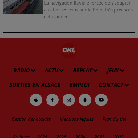
La navigation fluviale forcée de s’adapter
aux basses eaux sur le Rhin, très précoces
cette année
RADIO
ACTU
REPLAY
JEUX
SORTIES EN ALSACE
EMPLOI
CONTACT
Gestion des cookies
Mentions légales
Plan du site
Archives
2026
2025
2024
2023
2022