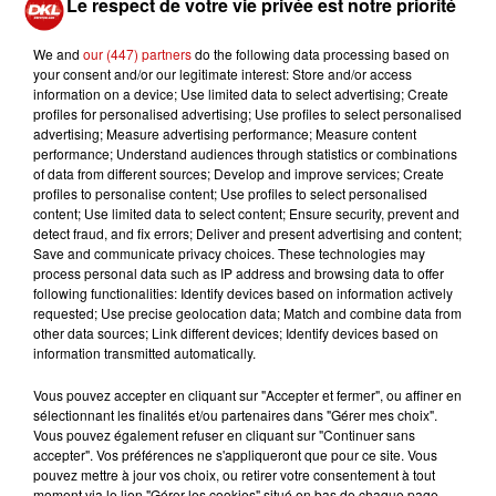
Le respect de votre vie privée est notre priorité
We and
our (447) partners
do the following data processing based on
du
11 septembre 2022 à 10h00
your consent and/or our legitimate interest: Store and/or access
Date
information on a device; Use limited data to select advertising; Create
au
11 septembre 2022 à 18h00
profiles for personalised advertising; Use profiles to select personalised
advertising; Measure advertising performance; Measure content
performance; Understand audiences through statistics or combinations
of data from different sources; Develop and improve services; Create
profiles to personalise content; Use profiles to select personalised
Tarif
Gratuit
content; Use limited data to select content; Ensure security, prevent and
detect fraud, and fix errors; Deliver and present advertising and content;
Save and communicate privacy choices. These technologies may
process personal data such as IP address and browsing data to offer
following functionalities: Identify devices based on information actively
Commission Vie Associative
requested; Use precise geolocation data; Match and combine data from
Organisateur
other data sources; Link different devices; Identify devices based on
03 89 81 31 05
information transmitted automatically.
Vous pouvez accepter en cliquant sur "Accepter et fermer", ou affiner en
sélectionnant les finalités et/ou partenaires dans "Gérer mes choix".
Salle communale de Landser - 5
Vous pouvez également refuser en cliquant sur "Continuer sans
Lieu
Rue du Stade
accepter". Vos préférences ne s'appliqueront que pour ce site. Vous
68400
Landser
pouvez mettre à jour vos choix, ou retirer votre consentement à tout
moment via le lien "Gérer les cookies" situé en bas de chaque page.