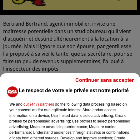
Bertrand Bertrand, agent immobilier, invite une
maîtresse potentielle dans un studiobureau qu'il vient
d'acquérir et destiné ultérieurement à la location à la
journée. Mais il ignore que son épouse, par gentillesse
l'a proposé à sa vieille tante, que sa secrétaire, pour se
faire un peu de revenus supplémentaires, l'a loué à
l'inspecteur des impôts.
Toutes ces dames et un imprévisible squatter vont-ils
Continuer sans accepter
briser le ménage et causer la ruine de Bertrand
Le respect de votre vie privée est notre priorité
Bertrand ?
We and
our (447) partners
do the following data processing based on
Lieu : Salle des Fêtes de Dietwiller
your consent and/or our legitimate interest: Store and/or access
Réservation : 06 31 87 13 85 de 16h à 21h00
information on a device; Use limited data to select advertising; Create
profiles for personalised advertising; Use profiles to select personalised
advertising; Measure advertising performance; Measure content
performance; Understand audiences through statistics or combinations
of data from different sources; Develop and improve services; Create