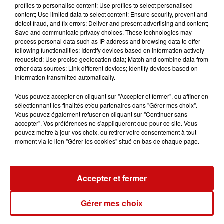
profiles to personalise content; Use profiles to select personalised
content; Use limited data to select content; Ensure security, prevent and
Ajouter à votre calendrier
detect fraud, and fix errors; Deliver and present advertising and content;
Save and communicate privacy choices. These technologies may
process personal data such as IP address and browsing data to offer
following functionalities: Identify devices based on information actively
du
14 février 2026 à 20h30
requested; Use precise geolocation data; Match and combine data from
Date
other data sources; Link different devices; Identify devices based on
au
14 février 2026 à 22h30
information transmitted automatically.
Vous pouvez accepter en cliquant sur "Accepter et fermer", ou affiner en
sélectionnant les finalités et/ou partenaires dans "Gérer mes choix".
du
15 février 2026 à 17h00
Vous pouvez également refuser en cliquant sur "Continuer sans
Date
accepter". Vos préférences ne s'appliqueront que pour ce site. Vous
au
15 février 2026 à 19h00
pouvez mettre à jour vos choix, ou retirer votre consentement à tout
moment via le lien "Gérer les cookies" situé en bas de chaque page.
du
21 février 2026 à 20h30
Date
Accepter et fermer
au
21 février 2026 à 22h30
Gérer mes choix
du
22 février 2026 à 17h00