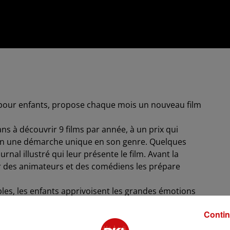
 pour enfants, propose chaque mois un nouveau film
ns à découvrir 9 films par année, à un prix qui
selon une démarche unique en son genre. Quelques
nal illustré qui leur présente le film. Avant la
ar des animateurs et des comédiens les prépare
les, les enfants apprivoisent les grandes émotions
des camarades de leur âge, tout en aiguisant leur
Contin
année un nouveau programme de films qui montrent
ainsi une éducation à l’image de qualité.