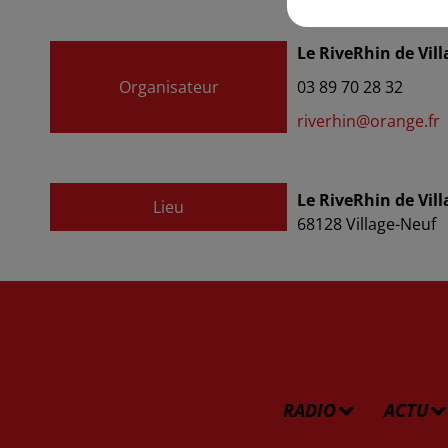
Le RiveRhin de Vil
Organisateur
03 89 70 28 32
riverhin@orange.fr
Le RiveRhin de Vill
Lieu
68128
Village-Neuf
RADIO
ACTU