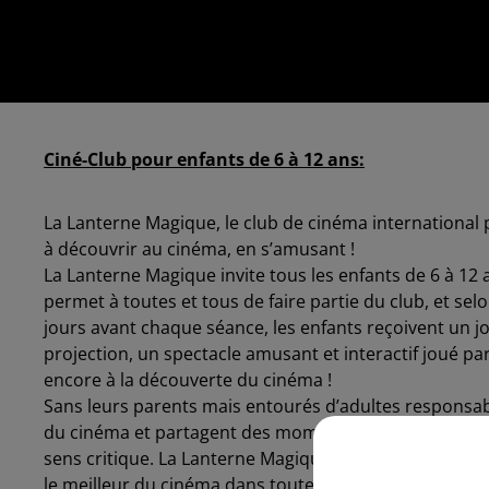
Ciné-Club pour enfants de 6 à 12 ans:
La Lanterne Magique, le club de cinéma international
à découvrir au cinéma, en s’amusant !
La Lanterne Magique invite tous les enfants de 6 à 12 a
permet à toutes et tous de faire partie du club, et 
jours avant chaque séance, les enfants reçoivent un jour
projection, un spectacle amusant et interactif joué p
encore à la découverte du cinéma !
Sans leurs parents mais entourés d’adultes responsab
du cinéma et partagent des moments privilégiés avec 
sens critique. La Lanterne Magique propose chaque 
le meilleur du cinéma dans toute sa diversité, offrant 