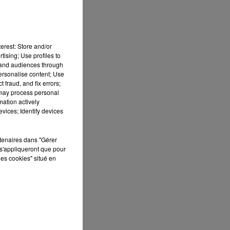
erest: Store and/or
tising; Use profiles to
tand audiences through
personalise content; Use
 fraud, and fix errors;
 may process personal
mation actively
vices; Identify devices
rtenaires dans "Gérer
s'appliqueront que pour
les cookies" situé en