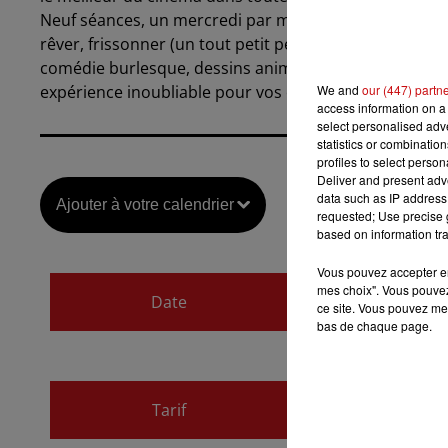
Neuf séances, un mercredi par mois, pour apprivoise
rêver, frissonner (un tout petit peu) ou verser sa peti
comédie burlesque, dessins animés, films muets, sonor
We and
our (447) partn
expérience inoubliable pour vos enfants !
access information on a 
select personalised ad
statistics or combinatio
profiles to select person
Deliver and present adv
data such as IP address 
Ajouter à votre calendrier
requested; Use precise g
based on information tra
Vous pouvez accepter en 
du
8 février 2023 à
mes choix". Vous pouvez
Date
ce site. Vous pouvez met
au
8 février 2023 à
bas de chaque page.
Payant
Tarif
10€-15€