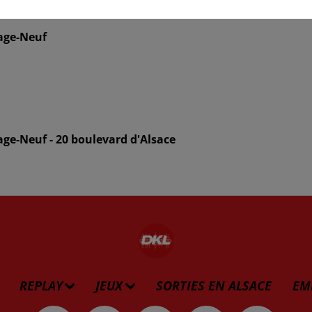
lage-Neuf
age-Neuf - 20 boulevard d'Alsace
REPLAY
JEUX
SORTIES EN ALSACE
EM