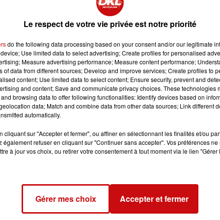
r les grandes émotions cinématographiques. Rire,
te larme tous ensemble... Aventure, science-fiction,
Le respect de votre vie privée est notre priorité
es, en noir et blanc, en couleur... C&#39;est une
ers
do the following data processing based on your consent and/or our legitimate int
device; Use limited data to select advertising; Create profiles for personalised adver
vertising; Measure advertising performance; Measure content performance; Unders
ns of data from different sources; Develop and improve services; Create profiles to 
alised content; Use limited data to select content; Ensure security, prevent and detect
ertising and content; Save and communicate privacy choices. These technologies
and browsing data to offer following functionalities: Identify devices based on infor
eolocation data; Match and combine data from other data sources; Link different de
nsmitted automatically.
cliquant sur "Accepter et fermer", ou affiner en sélectionnant les finalités et/ou pa
 14h00
 également refuser en cliquant sur "Continuer sans accepter". Vos préférences ne 
tre à jour vos choix, ou retirer votre consentement à tout moment via le lien "Gérer 
 18h00
Gérer mes choix
Accepter et fermer