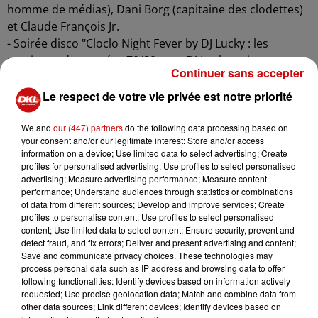
homme de médias), Dani Borg (capitaine des clodettes)
et Claude François Jr.
- Soirée disco "Cloclo Night Fever by DJ Lucky : les
musiques des années 70/80 avec DJ Lucky qui vous
Continuer sans accepter
réserve des surprises. Accessoires et look disco
recommandés !
Le respect de votre vie privée est notre priorité
Informations et réservations : par téléphone 07 6800
We and
our (447) partners
do the following data processing based on
9800 ou par mail
your consent and/or our legitimate interest: Store and/or access
lacroisiereclaudefrancois@gmail.com
information on a device; Use limited data to select advertising; Create
profiles for personalised advertising; Use profiles to select personalised
Découvrez la brochure détaillée de la croisière en
advertising; Measure advertising performance; Measure content
performance; Understand audiences through statistics or combinations
cliquant sur l'image ci-dessous :
of data from different sources; Develop and improve services; Create
profiles to personalise content; Use profiles to select personalised
content; Use limited data to select content; Ensure security, prevent and
detect fraud, and fix errors; Deliver and present advertising and content;
Save and communicate privacy choices. These technologies may
process personal data such as IP address and browsing data to offer
following functionalities: Identify devices based on information actively
requested; Use precise geolocation data; Match and combine data from
other data sources; Link different devices; Identify devices based on