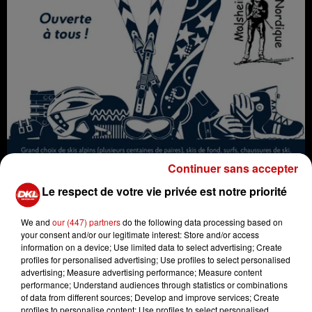
Continuer sans accepter
Le respect de votre vie privée est notre priorité
We and
our (447) partners
do the following data processing based on
your consent and/or our legitimate interest: Store and/or access
information on a device; Use limited data to select advertising; Create
La bourse aux skis le week-end du 24/25 à Molsheim
profiles for personalised advertising; Use profiles to select personalised
Crédit :
La bourse aux skis le week-end du 24/25 à
advertising; Measure advertising performance; Measure content
Molsheim
performance; Understand audiences through statistics or combinations
of data from different sources; Develop and improve services; Create
profiles to personalise content; Use profiles to select personalised