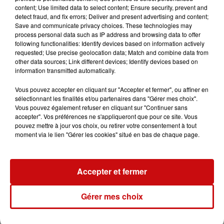
content; Use limited data to select content; Ensure security, prevent and
detect fraud, and fix errors; Deliver and present advertising and content;
Save and communicate privacy choices. These technologies may
process personal data such as IP address and browsing data to offer
Ajouter à votre calendrier
following functionalities: Identify devices based on information actively
requested; Use precise geolocation data; Match and combine data from
other data sources; Link different devices; Identify devices based on
information transmitted automatically.
du
24 novembre 2023 à 14h00
Date
Vous pouvez accepter en cliquant sur "Accepter et fermer", ou affiner en
au
24 novembre 2023 à 20h00
sélectionnant les finalités et/ou partenaires dans "Gérer mes choix".
Vous pouvez également refuser en cliquant sur "Continuer sans
accepter". Vos préférences ne s'appliqueront que pour ce site. Vous
pouvez mettre à jour vos choix, ou retirer votre consentement à tout
du
25 novembre 2023 à 9h00
moment via le lien "Gérer les cookies" situé en bas de chaque page.
Date
au
25 novembre 2023 à 16h00
Accepter et fermer
Tarif
Gratuit
Gérer mes choix