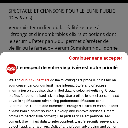
SPECTACLE ET CHANSONS POUR LE JEUNE PUBLIC
(Dès 6 ans)
Venez visiter un lieu où la réalité se mêle à
l’étrange et d’innombrables élixirs et potions dont
le sérum « Peter pan » qui permet d’arrêter de
vieillir ou le fameux « Verum Somnium » qui donne
vie aux rêves les plus fous...
Continuer sans accepter
Mais en de tels lieux, rien ne se passe jamais
Le respect de votre vie privée est notre priorité
comme prévu…
We and
our (447) partners
do the following data processing based on
your consent and/or our legitimate interest: Store and/or access
information on a device; Use limited data to select advertising; Create
profiles for personalised advertising; Use profiles to select personalised
advertising; Measure advertising performance; Measure content
performance; Understand audiences through statistics or combinations
of data from different sources; Develop and improve services; Create
profiles to personalise content; Use profiles to select personalised
content; Use limited data to select content; Ensure security, prevent and
Ajouter à votre calendrier
detect fraud, and fix errors; Deliver and present advertising and content;