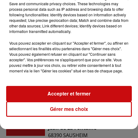
Save and communicate privacy choices. These technologies may
process personal data such as IP address and browsing data to offer
following functionalities: Identify devices based on information actively
du
29 janvier 2024 à 19h00
requested; Use precise geolocation data; Match and combine data from
Date
other data sources; Link different devices; Identify devices based on
au
29 janvier 2024 à 20h30
information transmitted automatically.
Vous pouvez accepter en cliquant sur "Accepter et fermer", ou affiner en
sélectionnant les finalités et/ou partenaires dans "Gérer mes choix".
Payant
Vous pouvez également refuser en cliquant sur "Continuer sans
Tarif
accepter". Vos préférences ne s'appliqueront que pour ce site. Vous
Tarif adulte : 12€ / Tarif enfant : 9.50€
pouvez mettre à jour vos choix, ou retirer votre consentement à tout
moment via le lien "Gérer les cookies" situé en bas de chaque page.
ED&N
Organisateur
Accepter et fermer
03 89 46 83 90
Gérer mes choix
Espace Dollfus et Noack 20a rue
Lieu
Jean de La Fontaine
68390
SAUSHEIM