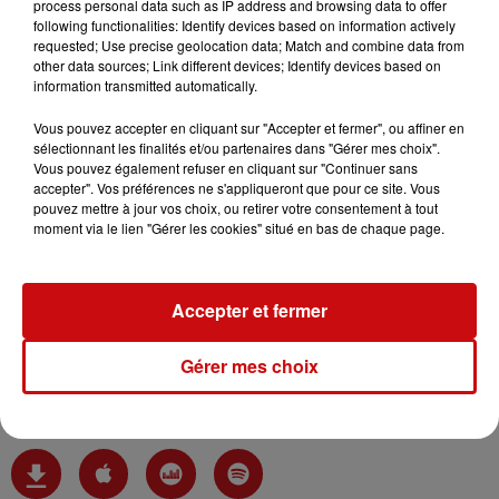
process personal data such as IP address and browsing data to offer
following functionalities: Identify devices based on information actively
Radio DKL
requested; Use precise geolocation data; Match and combine data from
other data sources; Link different devices; Identify devices based on
Parlons Elsassich
information transmitted automatically.
Vous pouvez accepter en cliquant sur "Accepter et fermer", ou affiner en
0:00
2 min 36 sec
sélectionnant les finalités et/ou partenaires dans "Gérer mes choix".
Vous pouvez également refuser en cliquant sur "Continuer sans
accepter". Vos préférences ne s'appliqueront que pour ce site. Vous
pouvez mettre à jour vos choix, ou retirer votre consentement à tout
9 avril 2024 - 2 min 36 sec
moment via le lien "Gérer les cookies" situé en bas de chaque page.
L'ECLIPSE TOTALE SOLAIRE 09/04
Accepter et fermer
Hébergé par Ausha. Visitez
ausha.co/politique-de-
Gérer mes choix
confidentialite
pour plus d'informations.