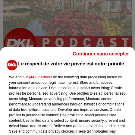
Continuer sans accepter
Le respect de votre vie privée est notre priorité
We and
our (447) partners
do the following data processing based on
your consent and/or our legitimate interest: Store and/or access
information on a device; Use limited data to select advertising; Create
humour
radio
DIVERTISSEMENT
profiles for personalised advertising; Use profiles to select personalised
advertising; Measure advertising performance; Measure content
langue
alsace
elsass
performance; Understand audiences through statistics or combinations
of data from different sources; Develop and improve services; Create
Haut-Rhin
liberté
leçon
profiles to personalise content; Use profiles to select personalised
content; Use limited data to select content; Ensure security, prevent and
Parlons elsassisch
DKL
detect fraud, and fix errors; Deliver and present advertising and content;
Dreyeckland
bas rhin
Save and communicate privacy choices. These technologies may