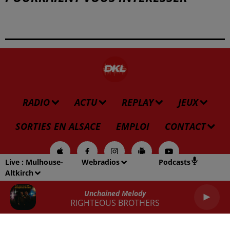
RADIO
ACTU
REPLAY
JEUX
SORTIES EN ALSACE
EMPLOI
CONTACT
Live :
Mulhouse-
Webradios
Podcasts
Altkirch
Gestion des cookies
Mentions légales
Plan du site
Unchained Melody
RIGHTEOUS BROTHERS
Archives
2026
2025
2024
2023
2022