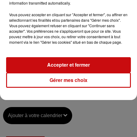
information transmitted automatically.
-
10h30-11h15
suite des entretiens
-
11h15
distribution des billets et mini-ballons
Vous pouvez accepter en cliquant sur "Accepter et fermer", ou affiner en
-
11h30
sortie déffinitive
sélectionnant les finalités et/ou partenaires dans "Gérer mes choix".
Vous pouvez également refuser en cliquant sur "Continuer sans
Les entreprises présentes :
accepter". Vos préférences ne s'appliqueront que pour ce site. Vous
- McDonald's
pouvez mettre à jour vos choix, ou retirer votre consentement à tout
moment via le lien "Gérer les cookies" situé en bas de chaque page.
- Station du Lac Blanc
- Leclerc
- De Vinci Concepts modulaires
Accepter et fermer
- Groupe Schmidt
- Les Compagnons du Devoir
Gérer mes choix
- LK - Autocars Schmidt
Ajouter à votre calendrier