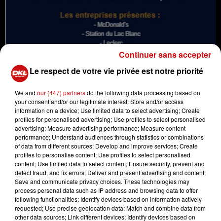
Continuer sans accepter
Le respect de votre vie privée est notre priorité
We and
our (447) partners
do the following data processing based on
your consent and/or our legitimate interest: Store and/or access
information on a device; Use limited data to select advertising; Create
profiles for personalised advertising; Use profiles to select personalised
advertising; Measure advertising performance; Measure content
Venez trouver votre prochain job et gagnez votre billet
performance; Understand audiences through statistics or combinations
pour les CAP2FUN finales de Proligue.
of data from different sources; Develop and improve services; Create
profiles to personalise content; Use profiles to select personalised
content; Use limited data to select content; Ensure security, prevent and
Au programme :
detect fraud, and fix errors; Deliver and present advertising and content;
-
9h
accueil au CSI Sélestat
Save and communicate privacy choices. These technologies may
process personal data such as IP address and browsing data to offer
-
9h-10h
début des entretiens
following functionalities: Identify devices based on information actively
-
10h-10h30
atelier animé par la Mission Locale autour
requested; Use precise geolocation data; Match and combine data from
d'un petit-déjeuner
other data sources; Link different devices; Identify devices based on