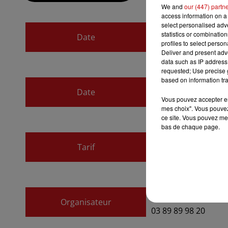
We and
our (447) partn
access information on a 
select personalised ad
du
24 janvier 2024
statistics or combinatio
Date
profiles to select person
au
24 janvier 2024 
Deliver and present adv
data such as IP address 
requested; Use precise g
based on information tra
du
24 janvier 2024
Date
Vous pouvez accepter en 
au
24 janvier 2024 
mes choix". Vous pouvez
ce site. Vous pouvez met
bas de chaque page.
Payant
Tarif
9€-64€
Le Triangle
Organisateur
03 89 89 98 20