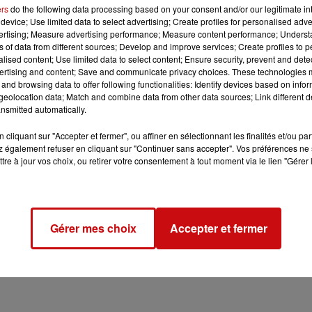
ers
do the following data processing based on your consent and/or our legitimate int
device; Use limited data to select advertising; Create profiles for personalised adver
vertising; Measure advertising performance; Measure content performance; Unders
 à 10h00
ns of data from different sources; Develop and improve services; Create profiles to 
alised content; Use limited data to select content; Ensure security, prevent and detect
à 10h40
ertising and content; Save and communicate privacy choices. These technologies
and browsing data to offer following functionalities: Identify devices based on infor
eolocation data; Match and combine data from other data sources; Link different de
nsmitted automatically.
 à 16h00
cliquant sur "Accepter et fermer", ou affiner en sélectionnant les finalités et/ou pa
à 16h40
 également refuser en cliquant sur "Continuer sans accepter". Vos préférences ne 
tre à jour vos choix, ou retirer votre consentement à tout moment via le lien "Gérer 
Gérer mes choix
Accepter et fermer