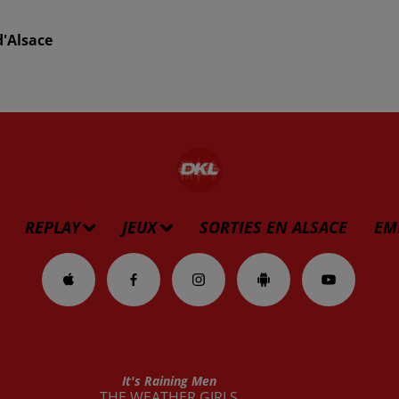
d'Alsace
REPLAY
JEUX
SORTIES EN ALSACE
EM
It's Raining Men
THE WEATHER GIRLS