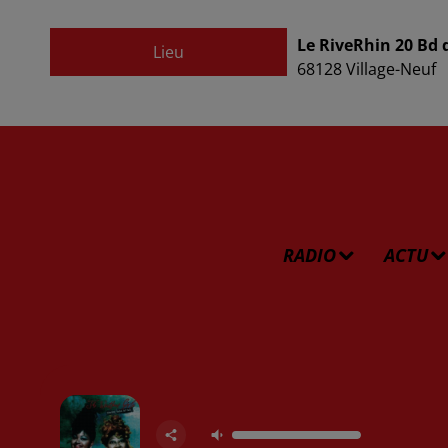
Le RiveRhin 20 Bd 
Lieu
68128
Village-Neuf
RADIO
ACTU