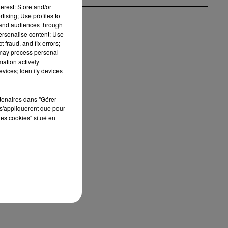
erest: Store and/or
tising; Use profiles to
tand audiences through
personalise content; Use
 fraud, and fix errors;
 may process personal
mation actively
vices; Identify devices
rtenaires dans "Gérer
s'appliqueront que pour
les cookies" situé en