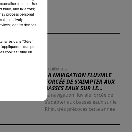
personalise content; Use
 fraud, and fix errors;
 may process personal
mation actively
vices; Identify devices
rtenaires dans "Gérer
s'appliqueront que pour
les cookies" situé en
30 juillet 2026
LA NAVIGATION FLUVIALE
FORCÉE DE S’ADAPTER AUX
BASSES EAUX SUR LE...
La navigation fluviale forcée de
s’adapter aux basses eaux sur le
Rhin, très précoces cette année