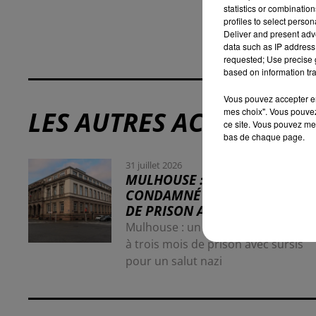
statistics or combinatio
profiles to select person
Deliver and present adv
data such as IP address 
requested; Use precise g
based on information tra
Vous pouvez accepter en 
mes choix". Vous pouvez
LES AUTRES ACTUALITÉS
ce site. Vous pouvez met
bas de chaque page.
31 juillet 2026
MULHOUSE : UN HOMME
CONDAMNÉ À TROIS MOIS
DE PRISON AVEC SURSIS...
Mulhouse : un homme condamné
à trois mois de prison avec sursis
pour un salut nazi