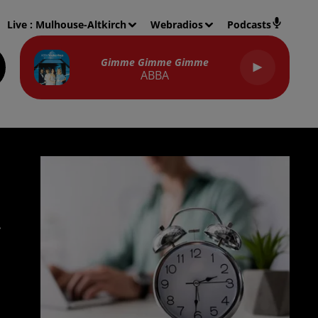
Live :
Mulhouse-Altkirch
Webradios
Podcasts
Gimme Gimme Gimme
ABBA