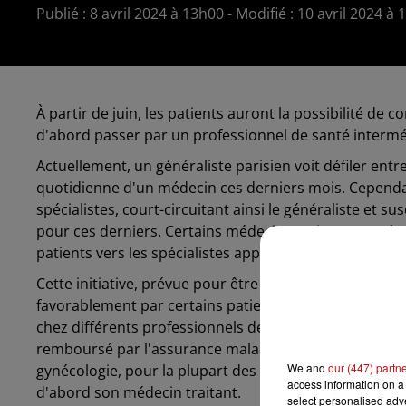
Publié : 8 avril 2024 à 13h00 - Modifié : 10 avril 2024 à
À partir de juin, les patients auront la possibilité de
d'abord passer par un professionnel de santé intermé
Actuellement, un généraliste parisien voit défiler entre 
quotidienne d'un médecin ces derniers mois. Cependa
spécialistes, court-circuitant ainsi le généraliste et s
pour ces derniers. Certains médecins estiment que leur
patients vers les spécialistes appropriés en fonction 
Cette initiative, prévue pour être expérimentée à parti
favorablement par certains patients. Ces derniers esti
chez différents professionnels de santé pour obtenir de
remboursé par l'assurance maladie pour certaines spéci
We and
our (447) partn
gynécologie, pour la plupart des autres spécialités, l
access information on a 
d'abord son médecin traitant.
select personalised ad