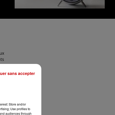
aux
nts
es
uer sans accepter
es
erest: Store and/or
as
tising; Use profiles to
tand audiences through