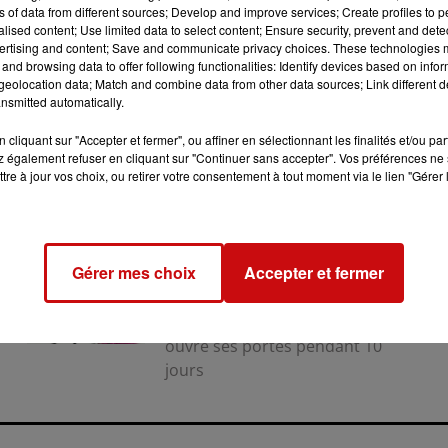
ns of data from different sources; Develop and improve services; Create profiles to 
alised content; Use limited data to select content; Ensure security, prevent and detect
ertising and content; Save and communicate privacy choices. These technologies
and browsing data to offer following functionalities: Identify devices based on infor
eolocation data; Match and combine data from other data sources; Link different de
nsmitted automatically.
cliquant sur "Accepter et fermer", ou affiner en sélectionnant les finalités et/ou pa
 également refuser en cliquant sur "Continuer sans accepter". Vos préférences ne 
tre à jour vos choix, ou retirer votre consentement à tout moment via le lien "Gérer 
31 juillet 2026
LA 77E FOIRE AUX VINS DE
Gérer mes choix
Accepter et fermer
COLMAR OUVRE SES PORTES
PENDANT 10 JOURS
la 77e Foire aux vins de Colmar
ouvre ses portes pendant 10
jours