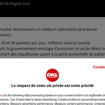
 16h28 Angela Dick
 consulter directement un médecin spécialiste sans devoir
diaire.
30 et 40 patients par jour, reflétant ainsi la routine
nt, le gouvernement envisage d'autoriser un accès direct 
uscitant des inquiétudes quant à la perte potentielle de patie
 rôle de suivi et de diagnostic est essentiel pour orienter l
de leurs symptômes et de l'urgence de la situation.
Contin
r de juin dans plusieurs départements, est accueillie
ment qu'elle éviterait les consultations répétées et coûteus
s conseils spécialisés. Bien que l'accès direct soit déjà
Le respect de votre vie privée est notre priorité
alités telles que l'ophtalmologie, la pédiatrie et la
ers
do the following data processing based on your consent and/or our legitimate int
e remboursement est limité à 30 % si le patient ne consulte p
device; Use limited data to select advertising; Create profiles for personalised adver
vertising; Measure advertising performance; Measure content performance; Unders