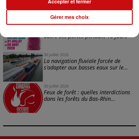
Accepter et fermer
trois mois de prison avec sursis...
Gérer mes choix
31 juillet 2026
la 77e Foire aux vins de Colmar
ouvre ses portes pendant 10 jours
30 juillet 2026
La navigation fluviale forcée de
s’adapter aux basses eaux sur le...
30 juillet 2026
Feux de forêt : quelles interdictions
dans les forêts du Bas-Rhin...