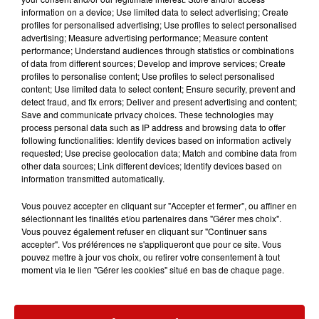
- 2 échalotes hachées
information on a device; Use limited data to select advertising; Create
- 10 g de beurre
profiles for personalised advertising; Use profiles to select personalised
advertising; Measure advertising performance; Measure content
Préparation:
performance; Understand audiences through statistics or combinations
of data from different sources; Develop and improve services; Create
1.
Préchauffer le four à 180 °C.
profiles to personalise content; Use profiles to select personalised
content; Use limited data to select content; Ensure security, prevent and
2.
Dans un saladier, fouetter les œufs avec le lait et
detect fraud, and fix errors; Deliver and present advertising and content;
assaisonner. Incorporer les tomates séchées, le
Save and communicate privacy choices. These technologies may
parmesan, le basilic ciselé, le chorizo, les pommes de
process personal data such as IP address and browsing data to offer
following functionalities: Identify devices based on information actively
terre et les échalotes.
requested; Use precise geolocation data; Match and combine data from
other data sources; Link different devices; Identify devices based on
3.
Beurrer un moule rond de diamètre 20 cm et y verser
information transmitted automatically.
la préparation aux œufs. Placer la frittata au four et faire
cuire de
15 à 20 minutes
ou jusqu'à ce que les œufs
Vous pouvez accepter en cliquant sur "Accepter et fermer", ou affiner en
soient fermes. Régalez-vous avec cette recette
sélectionnant les finalités et/ou partenaires dans "Gérer mes choix".
Vous pouvez également refuser en cliquant sur "Continuer sans
gourmande.
accepter". Vos préférences ne s'appliqueront que pour ce site. Vous
LES AUTRES ACTUALITÉS
pouvez mettre à jour vos choix, ou retirer votre consentement à tout
moment via le lien "Gérer les cookies" situé en bas de chaque page.
31 juillet 2026
Mulhouse : un homme condamné à