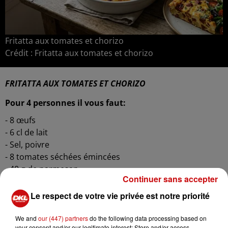
Fritatta aux tomates et chorizo
Crédit :
Fritatta aux tomates et chorizo
FRITATTA AUX TOMATES ET CHORIZO
Pour 4 personnes il vous faut:
- 8 œufs
- 6 cl de lait
- Sel, poivre
- 8 tomates séchées émincées
- 40 g de parmesan
Continuer sans accepter
- 100 g de chorizo coupé en dès
- 2 c.à s. de basilic
Le respect de votre vie privée est notre priorité
- 375 g de pommes de terre rissolées en cubes (en
option si vous voulez un plat plus léger)
We and
our (447) partners
do the following data processing based on
your consent and/or our legitimate interest: Store and/or access