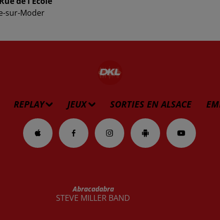
 Rue de l'École
e-sur-Moder
REPLAY
JEUX
SORTIES EN ALSACE
EM
Abracadabra
STEVE MILLER BAND