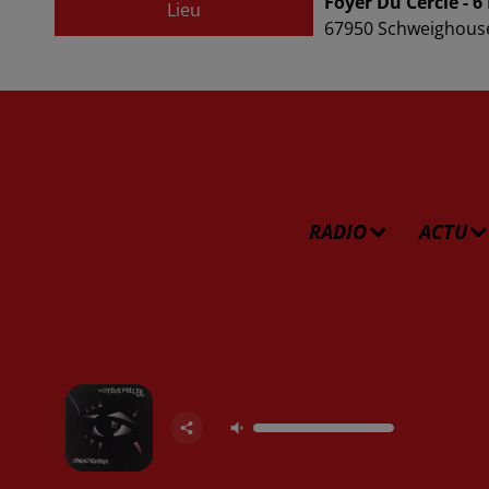
Foyer Du Cercle - 6
Lieu
67950
Schweighous
RADIO
ACTU