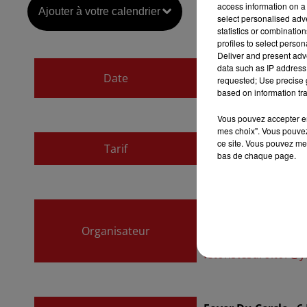
access information on a 
Ajouter à votre calendrier
select personalised ad
statistics or combinatio
profiles to select person
Deliver and present adv
du
19 novembre 20
data such as IP address 
Date
requested; Use precise g
au
19 novembre 20
based on information tra
Vous pouvez accepter en 
mes choix". Vous pouvez
ce site. Vous pouvez met
Tarif
Gratuit
bas de chaque page.
Association VICTI
Organisateur
07 82 16 04 91
fetonstesdroit67@