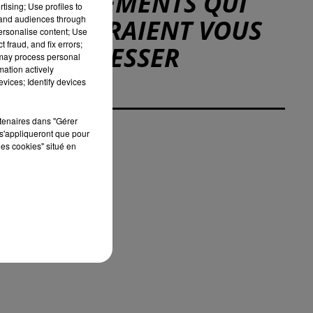
ÉVÉNEMENTS QUI
tising; Use profiles to
tand audiences through
POURRAIENT VOUS
personalise content; Use
 fraud, and fix errors;
INTÉRESSER
 may process personal
mation actively
vices; Identify devices
rtenaires dans "Gérer
s'appliqueront que pour
les cookies" situé en