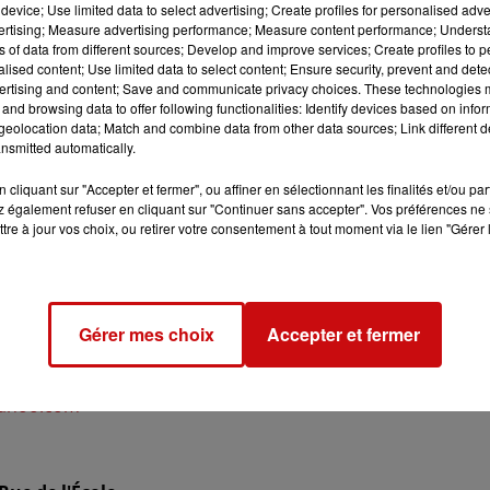
device; Use limited data to select advertising; Create profiles for personalised adver
vertising; Measure advertising performance; Measure content performance; Unders
ns of data from different sources; Develop and improve services; Create profiles to 
alised content; Use limited data to select content; Ensure security, prevent and detect
ertising and content; Save and communicate privacy choices. These technologies
23 à 9h00
and browsing data to offer following functionalities: Identify devices based on infor
eolocation data; Match and combine data from other data sources; Link different de
23 à 17h00
nsmitted automatically.
cliquant sur "Accepter et fermer", ou affiner en sélectionnant les finalités et/ou pa
 également refuser en cliquant sur "Continuer sans accepter". Vos préférences ne 
tre à jour vos choix, ou retirer votre consentement à tout moment via le lien "Gérer 
MES INCESTE ALSACE
Gérer mes choix
Accepter et fermer
yahoo.com