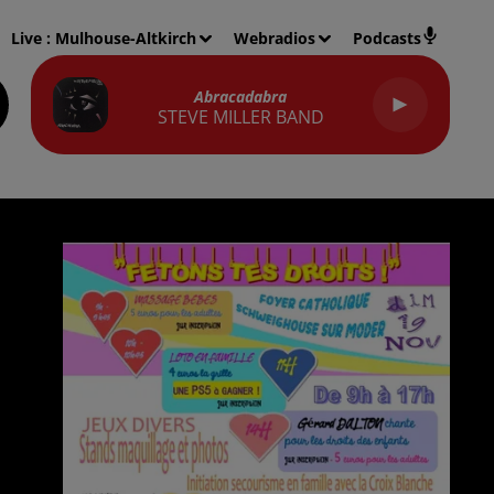
Live :
Mulhouse-Altkirch
Webradios
Podcasts
Abracadabra
STEVE MILLER BAND