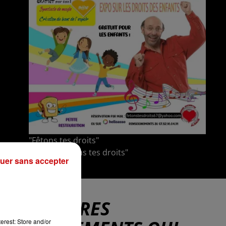
"Fêtons tes droits"
Crédit :
"Fêtons tes droits"
uer sans accepter
D'AUTRES
erest: Store and/or