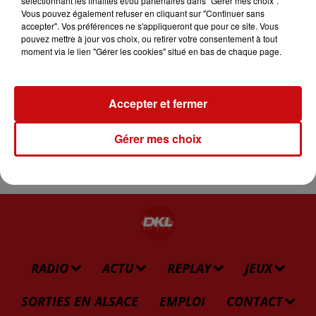
sélectionnant les finalités et/ou partenaires dans "Gérer mes choix".
contact@peche68.fr
Vous pouvez également refuser en cliquant sur "Continuer sans
accepter". Vos préférences ne s'appliqueront que pour ce site. Vous
pouvez mettre à jour vos choix, ou retirer votre consentement à tout
moment via le lien "Gérer les cookies" situé en bas de chaque page.
Lac de Kruth-Wildenstein
Lieu
68820
Kruth
D'AUTRES ÉVÉNEMENTS QUI
Accepter et fermer
POURRAIENT VOUS INTÉRESSER
Gérer mes choix
RADIO
ACTU
REPLAY
JEUX
SORTIES EN ALSACE
EMPLOI
CONTACT