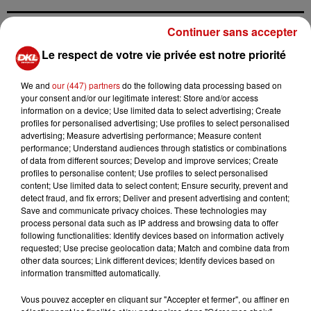
Continuer sans accepter
Le respect de votre vie privée est notre priorité
Ajouter à votre calendrier
We and
our (447) partners
do the following data processing based on
your consent and/or our legitimate interest: Store and/or access
information on a device; Use limited data to select advertising; Create
du
3 juin 2023 à 10h00
profiles for personalised advertising; Use profiles to select personalised
Date
advertising; Measure advertising performance; Measure content
au
3 juin 2023 à 18h00
performance; Understand audiences through statistics or combinations
of data from different sources; Develop and improve services; Create
profiles to personalise content; Use profiles to select personalised
content; Use limited data to select content; Ensure security, prevent and
detect fraud, and fix errors; Deliver and present advertising and content;
Tarif
Gratuit
Save and communicate privacy choices. These technologies may
process personal data such as IP address and browsing data to offer
following functionalities: Identify devices based on information actively
requested; Use precise geolocation data; Match and combine data from
La Fédération de Pêche du Haut-
other data sources; Link different devices; Identify devices based on
information transmitted automatically.
Rhin
Organisateur
03. 89. 60. 64. 74
Vous pouvez accepter en cliquant sur "Accepter et fermer", ou affiner en