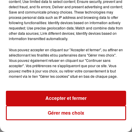
content; Use limited data to select content; Ensure security, prevent and
Ajouter à votre calendrier
detect fraud, and fix errors; Deliver and present advertising and content;
Save and communicate privacy choices. These technologies may
process personal data such as IP address and browsing data to offer
following functionalities: Identify devices based on information actively
requested; Use precise geolocation data; Match and combine data from
du
25 septembre 2022 à 12h00
other data sources; Link different devices; Identify devices based on
Date
information transmitted automatically.
au
25 septembre 2022 à 18h00
Vous pouvez accepter en cliquant sur "Accepter et fermer", ou affiner en
sélectionnant les finalités et/ou partenaires dans "Gérer mes choix".
Vous pouvez également refuser en cliquant sur "Continuer sans
Payant
accepter". Vos préférences ne s'appliqueront que pour ce site. Vous
Tarif
pouvez mettre à jour vos choix, ou retirer votre consentement à tout
12€-22€
moment via le lien "Gérer les cookies" situé en bas de chaque page.
Les Diables Rouges du FC G.O.H-
Accepter et fermer
Illtal
Organisateur
0671878239
Gérer mes choix