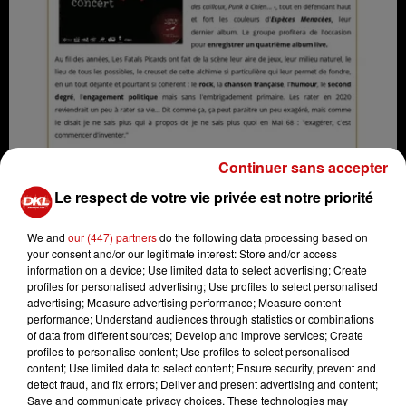
Continuer sans accepter
Le respect de votre vie privée est notre priorité
We and
our (447) partners
do the following data processing based on
your consent and/or our legitimate interest: Store and/or access
Fatals Picards
information on a device; Use limited data to select advertising; Create
Crédit :
Fatals Picards
profiles for personalised advertising; Use profiles to select personalised
advertising; Measure advertising performance; Measure content
performance; Understand audiences through statistics or combinations
of data from different sources; Develop and improve services; Create
profiles to personalise content; Use profiles to select personalised
content; Use limited data to select content; Ensure security, prevent and
Ajouter à votre calendrier
detect fraud, and fix errors; Deliver and present advertising and content;
Save and communicate privacy choices. These technologies may