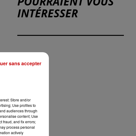
POURRAIENT VOUS
INTÉRESSER
uer sans accepter
erest: Store and/or
tising; Use profiles to
tand audiences through
personalise content; Use
 fraud, and fix errors;
 may process personal
mation actively