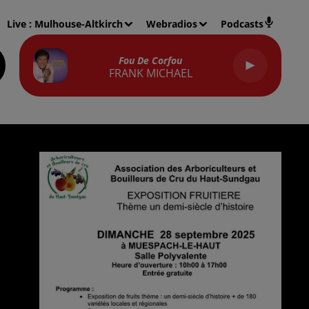
Live :
Mulhouse-Altkirch
Webradios
Podcasts
Fou De Corfou
FRANK MICHAEL