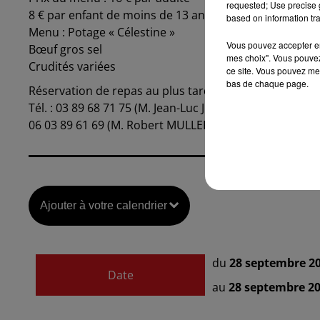
requested; Use precise g
8 € par enfant de moins de 13 ans
based on information tra
Menu : Potage « Célestine »
Vous pouvez accepter en 
Bœuf gros sel
mes choix". Vous pouvez
Crudités variées
ce site. Vous pouvez met
bas de chaque page.
Réservation de repas au plus tard : Vendredi 26 sept
Tél. : 03 89 68 71 75 (M. Jean-Luc JONNER)
06 03 89 61 69 (M. Robert MULLER)
Ajouter à votre calendrier
du
28 septembre 2
Date
au
28 septembre 20