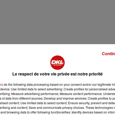
 + de 180 variétés locales et régionales
Contin
Le respect de votre vie privée est notre priorité
ers
do the following data processing based on your consent and/or our legitimate int
device; Use limited data to select advertising; Create profiles for personalised adver
vertising; Measure advertising performance; Measure content performance; Unders
ure
ns of data from different sources; Develop and improve services; Create profiles to 
alised content; Use limited data to select content; Ensure security, prevent and detect
E
ertising and content; Save and communicate privacy choices. These technologies
and browsing data to offer following functionalities: Identify devices based on infor