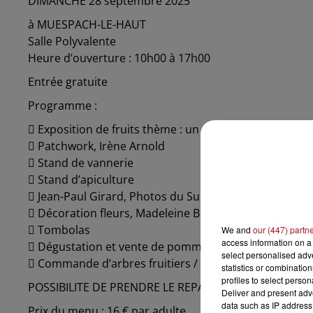
DIMANCHE 28 septembre 2025
à MUESPACH-LE-HAUT
Salle Polyvalente
Heure d’ouverture : 10h00 à 17h00
Entrée gratuite
Programme :
 Exposition de fruits thème : un demi-siècle d’histoire
 Patchwork, Irène Arnold
 Stand de vannerie
 Stand d’apiculture
 Jean-Paul Girard, Photos du Sundgau
 Décoration fleurs, Madeleine Bechler
 Tombolas
We and
our (447) partn
access information on a 
 Dégustation et vente de pommes /Jus de pommes
select personalised ad
 Commande d’arbres fruitiers / matériel d’arboricult
statistics or combinatio
profiles to select person
POSSIBILITE DE PRENDRE LE REPAS DE MIDI SUR PLAC
Deliver and present adv
data such as IP address 
Prix du menu : 16 € par adulte