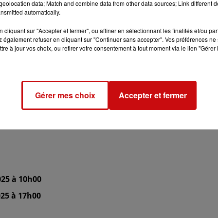
eolocation data; Match and combine data from other data sources; Link different de
nsmitted automatically.
cliquant sur "Accepter et fermer", ou affiner en sélectionnant les finalités et/ou pa
 également refuser en cliquant sur "Continuer sans accepter". Vos préférences ne 
tre à jour vos choix, ou retirer votre consentement à tout moment via le lien "Gérer 
embre 2025
Gérer mes choix
Accepter et fermer
025 à 10h00
25 à 17h00