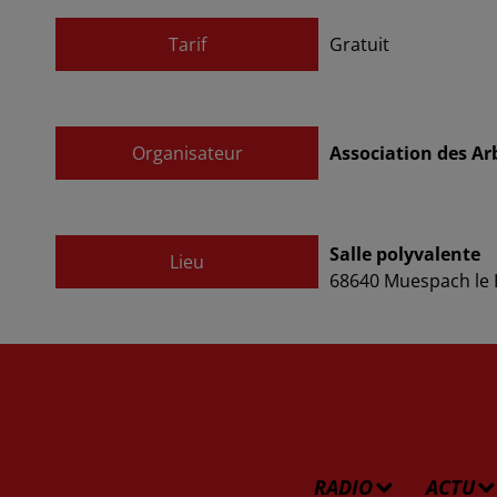
Tarif
Gratuit
Organisateur
Association des Ar
Salle polyvalente
Lieu
68640
Muespach le
RADIO
ACTU