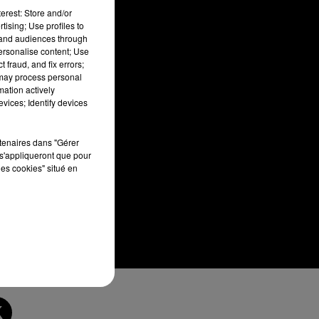
erest: Store and/or
tising; Use profiles to
tand audiences through
personalise content; Use
 fraud, and fix errors;
 may process personal
mation actively
vices; Identify devices
rtenaires dans "Gérer
s'appliqueront que pour
les cookies" situé en