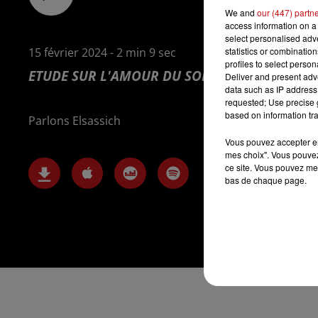
We and
our (447) partn
access information on a 
select personalised ad
statistics or combinatio
15 février 2024 - 2 min 9 sec
profiles to select person
ETUDE SUR L'AMOUR DU SOIR 09/02/2024
Deliver and present adv
data such as IP address 
requested; Use precise g
based on information tra
Parlons Elsassich
Vous pouvez accepter en 
mes choix". Vous pouvez
ce site. Vous pouvez met
bas de chaque page.