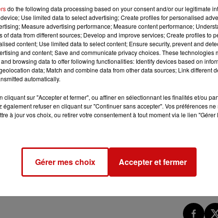
ers
do the following data processing based on your consent and/or our legitimate int
device; Use limited data to select advertising; Create profiles for personalised adver
vertising; Measure advertising performance; Measure content performance; Unders
ns of data from different sources; Develop and improve services; Create profiles to 
alised content; Use limited data to select content; Ensure security, prevent and detect
ertising and content; Save and communicate privacy choices. These technologies
and browsing data to offer following functionalities: Identify devices based on infor
eolocation data; Match and combine data from other data sources; Link different de
nsmitted automatically.
cliquant sur "Accepter et fermer", ou affiner en sélectionnant les finalités et/ou pa
 également refuser en cliquant sur "Continuer sans accepter". Vos préférences ne 
tre à jour vos choix, ou retirer votre consentement à tout moment via le lien "Gérer 
Gérer mes choix
Accepter et fermer