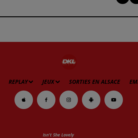
REPLAY
JEUX
SORTIES EN ALSACE
EM
Isn't She Lovely