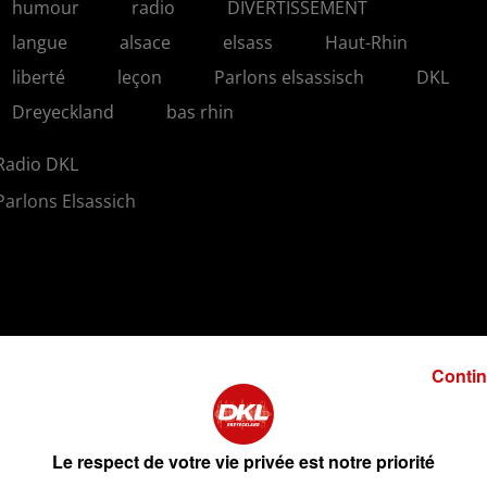
humour
radio
DIVERTISSEMENT
langue
alsace
elsass
Haut-Rhin
liberté
leçon
Parlons elsassisch
DKL
Dreyeckland
bas rhin
Radio DKL
Parlons Elsassich
Contin
Le respect de votre vie privée est notre priorité
2 min 9 