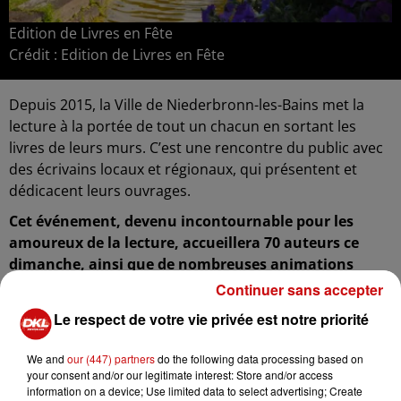
Edition de Livres en Fête
Crédit :
Edition de Livres en Fête
Depuis 2015, la Ville de Niederbronn-les-Bains met la
lecture à la portée de tout un chacun en sortant les
livres de leurs murs. C’est une rencontre du public avec
des écrivains locaux et régionaux, qui présentent et
dédicacent leurs ouvrages.
Cet événement, devenu incontournable pour les
amoureux de la lecture, accueillera 70 auteurs ce
dimanche, ainsi que de nombreuses animations
autour du livre et de la lecture.
Continuer sans accepter
A noter à 17h… Dictée pour enfants et adultes
Le respect de votre vie privée est notre priorité
avec
Nathalie MARAJO-GUTHMULLER, Conseillère
d’Alsace
.
We and
our (447) partners
do the following data processing based on
your consent and/or our legitimate interest: Store and/or access
La manifestation se déroulera dans un écrin de verdure
information on a device; Use limited data to select advertising; Create