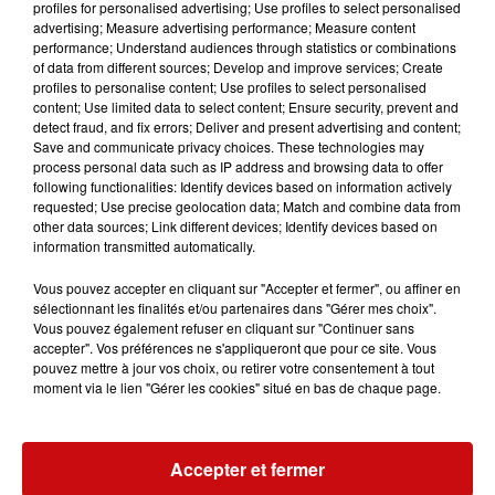
profiles for personalised advertising; Use profiles to select personalised
au parc du Golf (de l’ancienne école maternelle du Petit
advertising; Measure advertising performance; Measure content
Pont jusqu’au fond du parc, près de l’Hôtel Muller).
performance; Understand audiences through statistics or combinations
of data from different sources; Develop and improve services; Create
profiles to personalise content; Use profiles to select personalised
content; Use limited data to select content; Ensure security, prevent and
detect fraud, and fix errors; Deliver and present advertising and content;
Save and communicate privacy choices. These technologies may
process personal data such as IP address and browsing data to offer
following functionalities: Identify devices based on information actively
requested; Use precise geolocation data; Match and combine data from
other data sources; Link different devices; Identify devices based on
Ajouter à votre calendrier
information transmitted automatically.
Vous pouvez accepter en cliquant sur "Accepter et fermer", ou affiner en
sélectionnant les finalités et/ou partenaires dans "Gérer mes choix".
du
25 juin 2023 à 15h00
Vous pouvez également refuser en cliquant sur "Continuer sans
Date
accepter". Vos préférences ne s'appliqueront que pour ce site. Vous
au
25 juillet 2023 à 19h00
pouvez mettre à jour vos choix, ou retirer votre consentement à tout
moment via le lien "Gérer les cookies" situé en bas de chaque page.
Tarif
Gratuit
Accepter et fermer