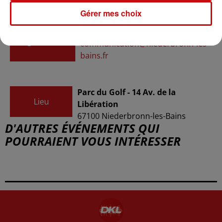
Gérer mes choix
Ville de Niederbronn-les-Bains
Organisateur
communication@niederbronn-les-
bains.fr
Parc du Golf - 14 Av. de la
Lieu
Libération
67100
Niederbronn-les-Bains
D'AUTRES ÉVÉNEMENTS QUI
POURRAIENT VOUS INTÉRESSER