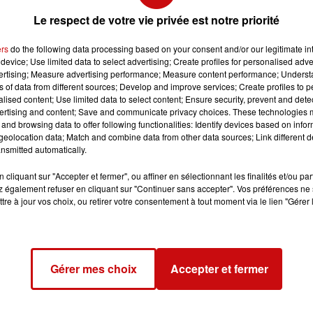
airs
Le respect de votre vie privée est notre priorité
ers
do the following data processing based on your consent and/or our legitimate int
device; Use limited data to select advertising; Create profiles for personalised adver
vertising; Measure advertising performance; Measure content performance; Unders
ns of data from different sources; Develop and improve services; Create profiles to 
alised content; Use limited data to select content; Ensure security, prevent and detect
ertising and content; Save and communicate privacy choices. These technologies
and browsing data to offer following functionalities: Identify devices based on infor
eolocation data; Match and combine data from other data sources; Link different de
nsmitted automatically.
cliquant sur "Accepter et fermer", ou affiner en sélectionnant les finalités et/ou pa
 également refuser en cliquant sur "Continuer sans accepter". Vos préférences ne 
 à 20h00
tre à jour vos choix, ou retirer votre consentement à tout moment via le lien "Gérer 
à 22h00
Gérer mes choix
Accepter et fermer