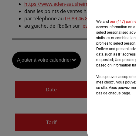
https://www.eden-sausheim.com/boulevard-des-
dans les points de ventes habituels
par téléphone au
03 89 46 83 90
We and
our (447) partn
au guichet de l'Ed&n sur
les heures d'ouverture
s
access information on a 
select personalised ad
statistics or combinatio
profiles to select person
Deliver and present adv
data such as IP address 
requested; Use precise g
Ajouter à votre calendrier
based on information tra
Vous pouvez accepter en 
mes choix". Vous pouvez
du
29 janvier 2026
ce site. Vous pouvez met
Date
bas de chaque page.
au
29 janvier 2026 
Payant
Tarif
32€