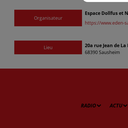
Espace Dollfus et 
Organisateur
https://www.eden-s
20a rue Jean de La
Lieu
68390
Sausheim
RADIO
ACTU