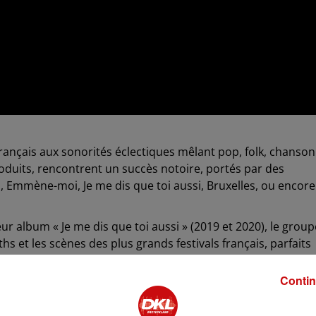
rançais aux sonorités éclectiques mêlant pop, folk, chanson
oduits, rencontrent un succès notoire, portés par des
go, Emmène-moi, Je me dis que toi aussi, Bruxelles, ou encore
r album « Je me dis que toi aussi » (2019 et 2020), le group
s et les scènes des plus grands festivals français, parfaits
le public. Le prochain opus et une tournée sont prévus pour
Contin