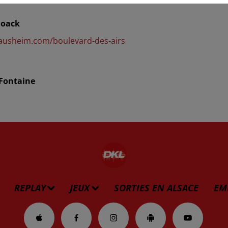
Noack
ausheim.com/boulevard-des-airs
 Fontaine
REPLAY
JEUX
SORTIES EN ALSACE
EM