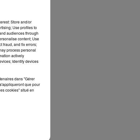
erest: Store and/or
tising; Use profiles to
tand audiences through
personalise content; Use
 fraud, and fix errors;
 may process personal
mation actively
vices; Identify devices
rtenaires dans "Gérer
s'appliqueront que pour
les cookies" situé en