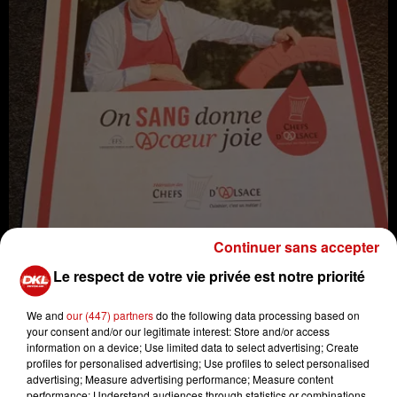
Continuer sans accepter
Le respect de votre vie privée est notre priorité
We and
our (447) partners
do the following data processing based on
your consent and/or our legitimate interest: Store and/or access
3e édition gourmande avec la présence de la Fédération
information on a device; Use limited data to select advertising; Create
profiles for personalised advertising; Use profiles to select personalised
des Chefs d'Alsace dont le Restaurant à la Couronne de
advertising; Measure advertising performance; Measure content
Scherwiller et son chef Didier Roeckel.
performance; Understand audiences through statistics or combinations