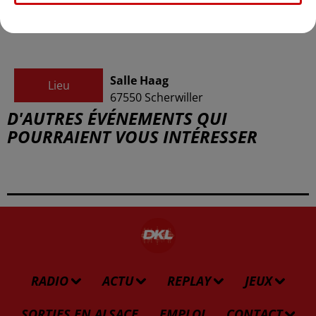
Organisateur
https://www.facebook.com/events/2
active_tab=about
Salle Haag
Lieu
67550
Scherwiller
D'AUTRES ÉVÉNEMENTS QUI
POURRAIENT VOUS INTÉRESSER
RADIO
ACTU
REPLAY
JEUX
SORTIES EN ALSACE
EMPLOI
CONTACT