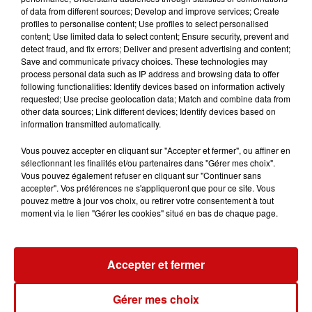
of data from different sources; Develop and improve services; Create
Don du sang + collation gourmande
profiles to personalise content; Use profiles to select personalised
content; Use limited data to select content; Ensure security, prevent and
detect fraud, and fix errors; Deliver and present advertising and content;
Save and communicate privacy choices. These technologies may
process personal data such as IP address and browsing data to offer
following functionalities: Identify devices based on information actively
Ajouter à votre calendrier
requested; Use precise geolocation data; Match and combine data from
other data sources; Link different devices; Identify devices based on
information transmitted automatically.
Vous pouvez accepter en cliquant sur "Accepter et fermer", ou affiner en
du
10 avril 2026 à 16h00
sélectionnant les finalités et/ou partenaires dans "Gérer mes choix".
Date
au
10 avril 2026 à 20h00
Vous pouvez également refuser en cliquant sur "Continuer sans
accepter". Vos préférences ne s'appliqueront que pour ce site. Vous
pouvez mettre à jour vos choix, ou retirer votre consentement à tout
moment via le lien "Gérer les cookies" situé en bas de chaque page.
Tarif
Gratuit
Accepter et fermer
Donneurs de sang de Scherwiller-Kie
Gérer mes choix