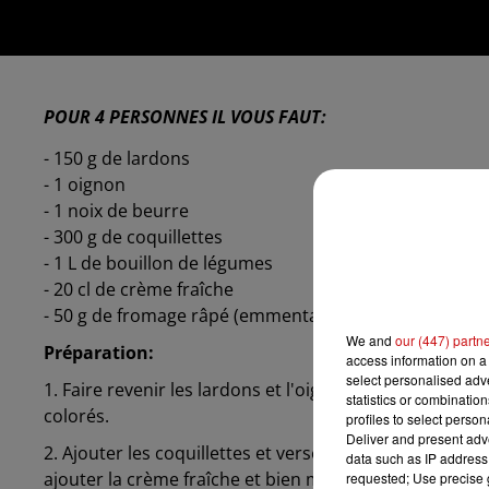
POUR 4 PERSONNES IL VOUS FAUT:
- 150 g de lardons
- 1 oignon
- 1 noix de beurre
- 300 g de coquillettes
- 1 L de bouillon de légumes
- 20 cl de crème fraîche
- 50 g de fromage râpé (emmental ou parmesan)
We and
our (447) partn
Préparation:
access information on a 
select personalised ad
1. Faire revenir les lardons et l'oignon émincé dans u
statistics or combinatio
colorés.
profiles to select person
Deliver and present adv
2. Ajouter les coquillettes et verser le bouillon chaud
data such as IP address 
ajouter la crème fraîche et bien mélanger.
requested; Use precise g