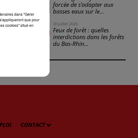
forcée de s’adapter aux
basses eaux sur le...
rtenaires dans "Gérer
s'appliqueront que pour
30 juillet 2026
les cookies" situé en
Feux de forêt : quelles
interdictions dans les forêts
du Bas-Rhin...
PLOI
CONTACT