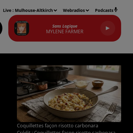
Live :
Mulhouse-Altkirch
Webradios
Podcasts
Sans Logique
MYLENE FARMER
Coquillettes façon risotto carbonara
Crédit :
Coquillettes façon risotto carbonara