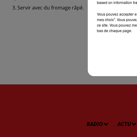
based on information tra
3. Servir avec du fromage râpé.
Vous pouvez accepter en 
mes choix". Vous pouvez
ce site. Vous pouvez met
bas de chaque page.
RADIO
ACTU