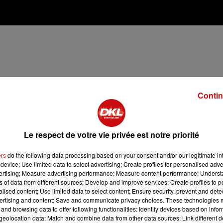
Contin
Le respect de votre vie privée est notre priorité
ers
do the following data processing based on your consent and/or our legitimate int
device; Use limited data to select advertising; Create profiles for personalised adver
vertising; Measure advertising performance; Measure content performance; Unders
ne sauteuse avec du beurre jusqu'à ce qu'ils soient bien
ns of data from different sources; Develop and improve services; Create profiles to 
alised content; Use limited data to select content; Ensure security, prevent and detect
ertising and content; Save and communicate privacy choices. These technologies
 louche par louche. Quand les coquillettes sont bien cuites,
and browsing data to offer following functionalities: Identify devices based on infor
eolocation data; Match and combine data from other data sources; Link different de