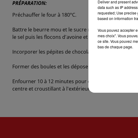
Deliver and present adv
PRÉPARATION:
data such as IP address 
requested; Use precise g
Préchauffer le four à 180°C.
based on information tra
Battre le beurre mou et le sucre roux jusqu'à l'obtentio
Vous pouvez accepter en 
mes choix". Vous pouvez
le sel puis les flocons d'avoine et bien mélanger.
ce site. Vous pouvez met
bas de chaque page.
Incorporer les pépites de chocolat et les noisettes c
Former des boules et les déposer sur une plaque recou
Enfourner 10 à 12 minutes pour qu'ils soient dorés. La
centre et croustillant à l'extérieur.