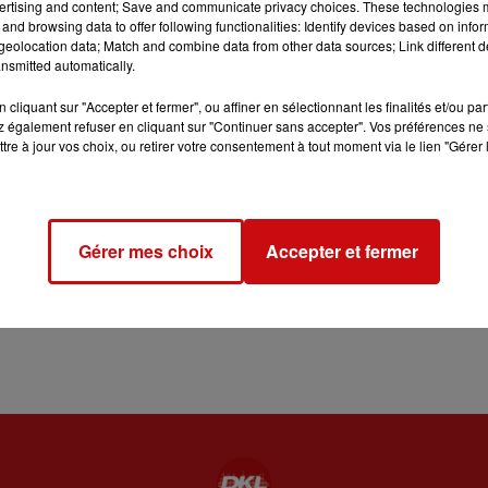
ertising and content; Save and communicate privacy choices. These technologies
and browsing data to offer following functionalities: Identify devices based on infor
eolocation data; Match and combine data from other data sources; Link different de
nsmitted automatically.
n d'une texture crémeuse. Ajouter l'oeuf, la farine, la levur
cliquant sur "Accepter et fermer", ou affiner en sélectionnant les finalités et/ou pa
 également refuser en cliquant sur "Continuer sans accepter". Vos préférences ne 
tre à jour vos choix, ou retirer votre consentement à tout moment via le lien "Gérer 
oncassées puis mélanger pour homogénéiser le tout.
verte de papier sulfurisé. Aplatir légèrement les cookies.
Gérer mes choix
Accepter et fermer
isser refroidir sur une grille pour un résultat moelleux au