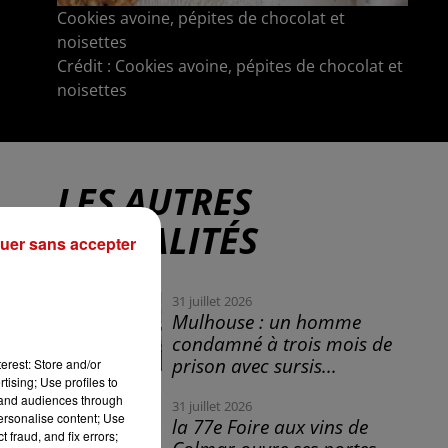
Cookies avoine, pépites de chocolat et
noisettes
Crédit :
Cookies avoine, pépites de chocolat et
noisettes
LES AUTRES
ACTUALITÉS
uer sans accepter
31 juillet 2026
Mulhouse : un homme
condamné à trois mois de
prison avec sursis...
erest: Store and/or
tising; Use profiles to
tand audiences through
31 juillet 2026
personalise content; Use
la 77e Foire aux vins de
 fraud, and fix errors;