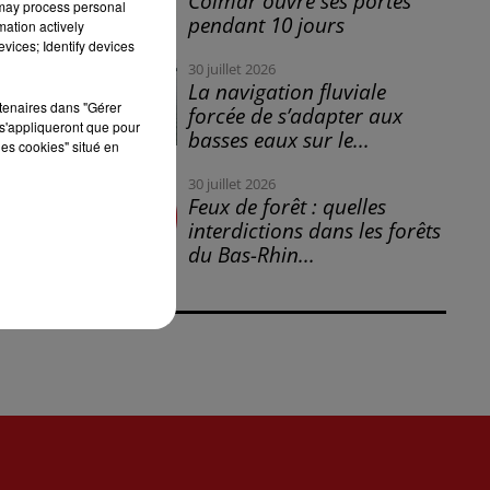
Colmar ouvre ses portes
 may process personal
pendant 10 jours
mation actively
vices; Identify devices
30 juillet 2026
La navigation fluviale
e,
rtenaires dans "Gérer
forcée de s’adapter aux
s'appliqueront que pour
basses eaux sur le...
les cookies" situé en
30 juillet 2026
Feux de forêt : quelles
interdictions dans les forêts
du Bas-Rhin...