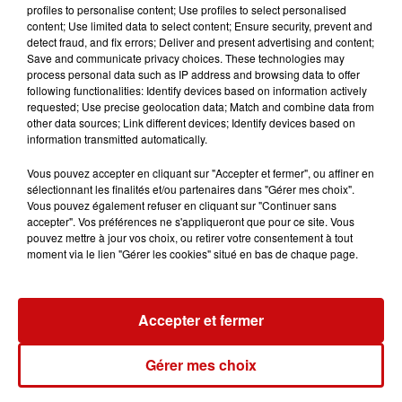
ce monument de la chanson française.
profiles to personalise content; Use profiles to select personalised
content; Use limited data to select content; Ensure security, prevent and
detect fraud, and fix errors; Deliver and present advertising and content;
Save and communicate privacy choices. These technologies may
process personal data such as IP address and browsing data to offer
following functionalities: Identify devices based on information actively
Ajouter à votre calendrier
requested; Use precise geolocation data; Match and combine data from
other data sources; Link different devices; Identify devices based on
information transmitted automatically.
Vous pouvez accepter en cliquant sur "Accepter et fermer", ou affiner en
du
25 octobre 2025 à 20h00
sélectionnant les finalités et/ou partenaires dans "Gérer mes choix".
Date
Vous pouvez également refuser en cliquant sur "Continuer sans
au
25 octobre 2025 à 20h01
accepter". Vos préférences ne s'appliqueront que pour ce site. Vous
pouvez mettre à jour vos choix, ou retirer votre consentement à tout
moment via le lien "Gérer les cookies" situé en bas de chaque page.
Payant
Tarif
de 24€ à 43€
Accepter et fermer
Gérer mes choix
Organisateur
Music Line Productions