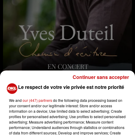
Continuer sans accepter
Après 50 ans de carrière, Yves Duteil revient sur scène
Le respect de votre vie privée est notre priorité
avec son spectacle "Chemin d'Écriture". L'artiste à la
plume sensible et à la voix inimitable partagera ses plus
We and
our (447) partners
do the following data processing based on
your consent and/or our legitimate interest: Store and/or access
grands succès et ses nouvelles créations dans l'écrin
information on a device; Use limited data to select advertising; Create
intimiste du Théâtre de la Sinne. Une soirée d'exception
profiles for personalised advertising; Use profiles to select personalised
où la poésie des mots se mêlera à la douceur des
advertising; Measure advertising performance; Measure content
performance; Understand audiences through statistics or combinations
mélodies, pour un moment de partage authentique avec
of data from different sources; Develop and improve services; Create