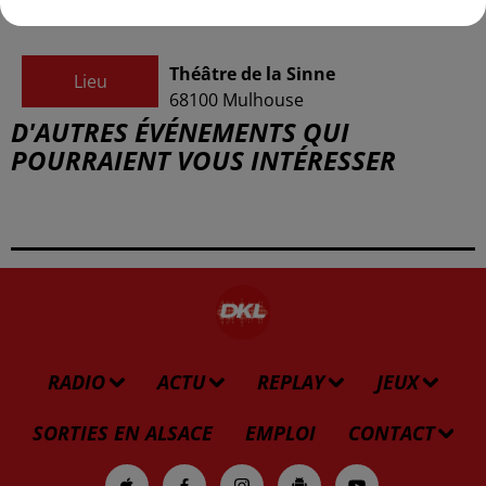
Théâtre de la Sinne
Lieu
68100
Mulhouse
D'AUTRES ÉVÉNEMENTS QUI
POURRAIENT VOUS INTÉRESSER
RADIO
ACTU
REPLAY
JEUX
SORTIES EN ALSACE
EMPLOI
CONTACT