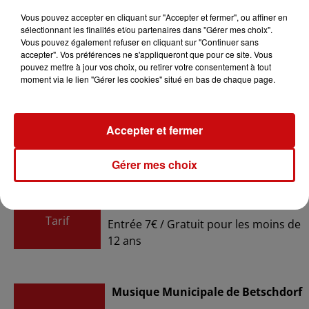
Vous pouvez accepter en cliquant sur "Accepter et fermer", ou affiner en
sélectionnant les finalités et/ou partenaires dans "Gérer mes choix".
Vous pouvez également refuser en cliquant sur "Continuer sans
accepter". Vos préférences ne s'appliqueront que pour ce site. Vous
pouvez mettre à jour vos choix, ou retirer votre consentement à tout
Ajouter à votre calendrier
moment via le lien "Gérer les cookies" situé en bas de chaque page.
du
5 avril 2025 à 20h00
Accepter et fermer
Date
au
5 avril 2025 à 23h00
Gérer mes choix
Payant
Tarif
Entrée 7€ / Gratuit pour les moins de
12 ans
Musique Municipale de Betschdorf