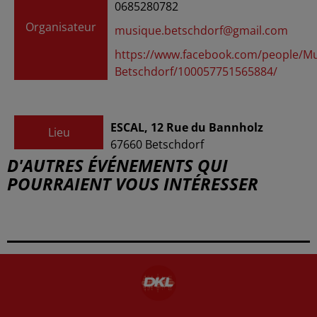
0685280782
Organisateur
musique.betschdorf@gmail.com
https://www.facebook.com/people/Mu
Betschdorf/100057751565884/
ESCAL, 12 Rue du Bannholz
Lieu
67660
Betschdorf
D'AUTRES ÉVÉNEMENTS QUI
POURRAIENT VOUS INTÉRESSER