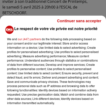
inviter à son traditionnel Concert de Printemps,
le samedi 5 avril 2025 à 20h00 à l’ESCAL de
BETSCHDORF.
Le concert de cette année proposera une
Continuer sans accepter
programmation variée et éclectique, mêlant des pièces
Le respect de votre vie privée est notre priorité
incontournables de la variété française et internationale
et des compositions plus locales.
We and
our (447) partners
do the following data processing based on
Les spectateurs auront également l’opportunité
your consent and/or our legitimate interest: Store and/or access
d’apprécier quelques morceaux joués par l'orchestre
information on a device; Use limited data to select advertising; Create
profiles for personalised advertising; Use profiles to select personalised
des jeunes sans oublier nos jeunes talents issus de
advertising; Measure advertising performance; Measure content
l’école de musique, qui les
performance; Understand audiences through statistics or combinations
accompagneront au chant.
of data from different sources; Develop and improve services; Create
profiles to personalise content; Use profiles to select personalised
Enfin notre joyeuse troupe du « Stammtisch » vous a,
content; Use limited data to select content; Ensure security, prevent and
comme chaque année, préparé quelques
detect fraud, and fix errors; Deliver and present advertising and content;
moments d’humour dans sa toute nouvelle guinguette.
Save and communicate privacy choices. These technologies may
process personal data such as IP address and browsing data to offer
Un beau moment musical à partager en famille et entre
following functionalities: Identify devices based on information actively
amis.
requested; Use precise geolocation data; Match and combine data from
other data sources; Link different devices; Identify devices based on
information transmitted automatically.
Buvette et petite restauration sur place.