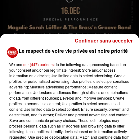
Continuer sans accepter
Le respect de votre vie privée est notre priorité
We and
our (447) partners
do the following data processing based on
your consent and/or our legitimate interest: Store and/or access
information on a device; Use limited data to select advertising; Create
profiles for personalised advertising; Use profiles to select personalised
advertising; Measure advertising performance; Measure content
Concert de Noël
performance; Understand audiences through statistics or combinations
Crédit :
Concert de Noël
of data from different sources; Develop and improve services; Create
profiles to personalise content; Use profiles to select personalised
content; Use limited data to select content; Ensure security, prevent and
detect fraud, and fix errors; Deliver and present advertising and content;
Save and communicate privacy choices. These technologies may
process personal data such as IP address and browsing data to offer
Ajouter à votre calendrier
following functionalities: Identify devices based on information actively
requested; Use precise geolocation data; Match and combine data from