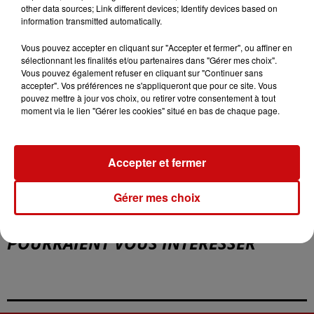
other data sources; Link different devices; Identify devices based on
information transmitted automatically.
du
18 décembre 2022 à 17h00
Vous pouvez accepter en cliquant sur "Accepter et fermer", ou affiner en
Date
sélectionnant les finalités et/ou partenaires dans "Gérer mes choix".
au
18 décembre 2022 à 19h00
Vous pouvez également refuser en cliquant sur "Continuer sans
accepter". Vos préférences ne s'appliqueront que pour ce site. Vous
pouvez mettre à jour vos choix, ou retirer votre consentement à tout
moment via le lien "Gérer les cookies" situé en bas de chaque page.
Tarif
Gratuit
Accepter et fermer
Eglise protestante
Lieu
Gérer mes choix
67590
Schweighouse-sur-Moder
D'AUTRES ÉVÉNEMENTS QUI
POURRAIENT VOUS INTÉRESSER