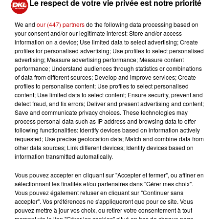
Le respect de votre vie privée est notre priorité
d’impro ! Le spectacle sera complètement improvisé par
les comédien·nes de la compagnie, accompagné·es par
We and
our (447) partners
do the following data processing based on
les talentueux musicien·nes ! Dans ce spectacle festif et
your consent and/or our legitimate interest: Store and/or access
haut en musiques, les improvisations fusent sous les
information on a device; Use limited data to select advertising; Create
profiles for personalised advertising; Use profiles to select personalised
impulsions et thèmes du public qui devient le complice
advertising; Measure advertising performance; Measure content
indispensable du spectacle. Les comédien·nes
performance; Understand audiences through statistics or combinations
s’amusent à
of data from different sources; Develop and improve services; Create
profiles to personalise content; Use profiles to select personalised
relever les défis dans des scènes aux notes variées et
content; Use limited data to select content; Ensure security, prevent and
rythmées par les mélodies des musicien·nes connu·es
detect fraud, and fix errors; Deliver and present advertising and content;
des scènes strasbourgeoises !
Save and communicate privacy choices. These technologies may
process personal data such as IP address and browsing data to offer
following functionalities: Identify devices based on information actively
requested; Use precise geolocation data; Match and combine data from
other data sources; Link different devices; Identify devices based on
information transmitted automatically.
Ajouter à votre calendrier
Vous pouvez accepter en cliquant sur "Accepter et fermer", ou affiner en
sélectionnant les finalités et/ou partenaires dans "Gérer mes choix".
Vous pouvez également refuser en cliquant sur "Continuer sans
accepter". Vos préférences ne s'appliqueront que pour ce site. Vous
du
14 avril 2023 à 20h30
pouvez mettre à jour vos choix, ou retirer votre consentement à tout
Date
moment via le lien "Gérer les cookies" situé en bas de chaque page.