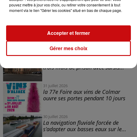
pouvez mettre à jour vos choix, ou retirer votre consentement à tout
Beurrer et fariner un moule carré à rebord puis
moment via le lien "Gérer les cookies" situé en bas de chaque page.
verser la pâte à brownie. Emietter par dessus la
pâte à cookies.
Enfourner 40 minutes puis détailler en carrés.
Accepter et fermer
LES AUTRES ACTUALITÉS
Gérer mes choix
31 juillet 2026
Mulhouse : un homme condamné à
trois mois de prison avec sursis...
31 juillet 2026
la 77e Foire aux vins de Colmar
ouvre ses portes pendant 10 jours
30 juillet 2026
La navigation fluviale forcée de
s’adapter aux basses eaux sur le...