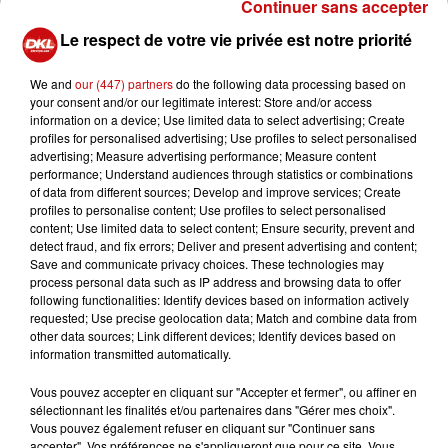
Continuer sans accepter
45g de beurre
90g de sucre
Le respect de votre vie privée est notre priorité
30g d'amandes en poudre
We and
our (447) partners
do the following data processing based on
45g de farine
your consent and/or our legitimate interest: Store and/or access
Préparation:
information on a device; Use limited data to select advertising; Create
profiles for personalised advertising; Use profiles to select personalised
Préchauffer le four à 180°C.
advertising; Measure advertising performance; Measure content
performance; Understand audiences through statistics or combinations
Pour réaliser la pâte à cookie, fouetter l’œuf avec
of data from different sources; Develop and improve services; Create
les sucres et le beurre fondu.
profiles to personalise content; Use profiles to select personalised
Dans un autre grand bol, mélanger la farine et la
content; Use limited data to select content; Ensure security, prevent and
detect fraud, and fix errors; Deliver and present advertising and content;
levure avec le chocolat noir haché.
Save and communicate privacy choices. These technologies may
Ajouter petit à petit ce mélange à celui à l’oeuf tout
process personal data such as IP address and browsing data to offer
en mélangeant pour former une pâte à cookies.
following functionalities: Identify devices based on information actively
requested; Use precise geolocation data; Match and combine data from
Placer au frais.
other data sources; Link different devices; Identify devices based on
Pour le brownie, faire fondre le chocolat au bain-
information transmitted automatically.
marie avec le beurre.
Vous pouvez accepter en cliquant sur "Accepter et fermer", ou affiner en
Dans un bol, fouetter l’œuf avec le sucre puis
sélectionnant les finalités et/ou partenaires dans "Gérer mes choix".
incorporer le chocolat fondu, les amandes et la
Vous pouvez également refuser en cliquant sur "Continuer sans
farine.
accepter". Vos préférences ne s'appliqueront que pour ce site. Vous