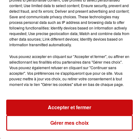
content; Use limited data to select content; Ensure security, prevent and
detect fraud, and fix errors; Deliver and present advertising and content;
Save and communicate privacy choices. These technologies may
process personal data such as IP address and browsing data to offer
following functionalities: Identify devices based on information actively
Ajouter à votre calendrier
requested; Use precise geolocation data; Match and combine data from
other data sources; Link different devices; Identify devices based on
information transmitted automatically.
du
4 novembre 2023 à 10h00
Vous pouvez accepter en cliquant sur "Accepter et fermer", ou affiner en
Date
sélectionnant les finalités et/ou partenaires dans "Gérer mes choix".
au
4 novembre 2023 à 16h00
Vous pouvez également refuser en cliquant sur "Continuer sans
accepter". Vos préférences ne s'appliqueront que pour ce site. Vous
pouvez mettre à jour vos choix, ou retirer votre consentement à tout
moment via le lien "Gérer les cookies" situé en bas de chaque page.
Payant
Tarif
7€-12€
Accepter et fermer
L'Us Innenheim
Gérer mes choix
Organisateur
apfaadt@yahoo.fr