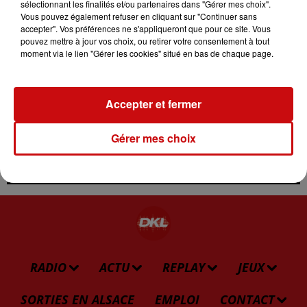
sélectionnant les finalités et/ou partenaires dans "Gérer mes choix".
contact@theaboux.eu
Vous pouvez également refuser en cliquant sur "Continuer sans
accepter". Vos préférences ne s'appliqueront que pour ce site. Vous
pouvez mettre à jour vos choix, ou retirer votre consentement à tout
moment via le lien "Gérer les cookies" situé en bas de chaque page.
Théâtre Christiane Stroë - 5 Pl. du
Lieu
Château
67330
Bouxwiller
Accepter et fermer
D'AUTRES ÉVÉNEMENTS QUI
POURRAIENT VOUS INTÉRESSER
Gérer mes choix
RADIO
ACTU
REPLAY
JEUX
SORTIES EN ALSACE
EMPLOI
CONTACT