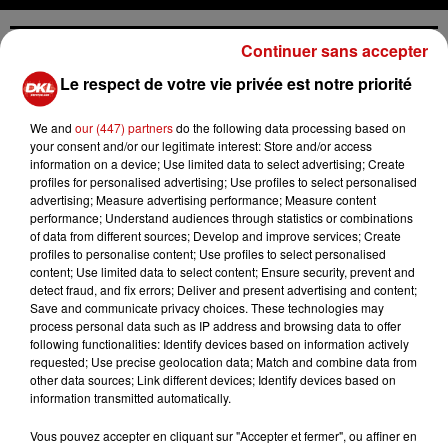
Continuer sans accepter
Le respect de votre vie privée est notre priorité
Ajouter à votre calendrier
We and
our (447) partners
do the following data processing based on
your consent and/or our legitimate interest: Store and/or access
information on a device; Use limited data to select advertising; Create
du
16 mars 2024 à 20h30
profiles for personalised advertising; Use profiles to select personalised
Date
advertising; Measure advertising performance; Measure content
au
16 mars 2024 à 22h00
performance; Understand audiences through statistics or combinations
of data from different sources; Develop and improve services; Create
profiles to personalise content; Use profiles to select personalised
content; Use limited data to select content; Ensure security, prevent and
Payant
detect fraud, and fix errors; Deliver and present advertising and content;
Tarif
Save and communicate privacy choices. These technologies may
11€-15€
process personal data such as IP address and browsing data to offer
following functionalities: Identify devices based on information actively
requested; Use precise geolocation data; Match and combine data from
other data sources; Link different devices; Identify devices based on
THÉÂTRE DU MARCHÉ AUX GRAINS
information transmitted automatically.
Organisateur
03 88 70 94 08
Vous pouvez accepter en cliquant sur "Accepter et fermer", ou affiner en