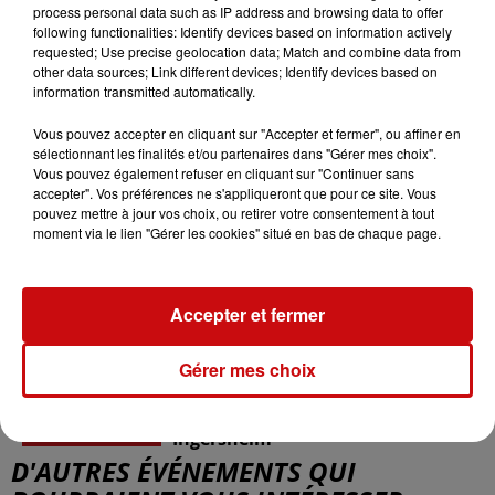
process personal data such as IP address and browsing data to offer
du
22 mai 2022 à 14h00
following functionalities: Identify devices based on information actively
Date
requested; Use precise geolocation data; Match and combine data from
au
22 mai 2022 à 16h30
other data sources; Link different devices; Identify devices based on
information transmitted automatically.
Vous pouvez accepter en cliquant sur "Accepter et fermer", ou affiner en
Payant
sélectionnant les finalités et/ou partenaires dans "Gérer mes choix".
Vous pouvez également refuser en cliquant sur "Continuer sans
Tarif
10 euros adulte, 4 euros enfants de
accepter". Vos préférences ne s'appliqueront que pour ce site. Vous
pouvez mettre à jour vos choix, ou retirer votre consentement à tout
plus de 12 ans, 5 euros adhérents
moment via le lien "Gérer les cookies" situé en bas de chaque page.
Maison de la Terre de Haute-
Organisateur
Accepter et fermer
Alsace
Gérer mes choix
entre Niedermorschwhir et
Lieu
Ingersheim
D'AUTRES ÉVÉNEMENTS QUI