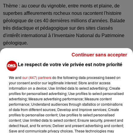
Thème : au coeur du vignoble, entre monts et plaine, de
superbes affleurements rocheux nous racontent l'histoire
géologique de ces 40 dernières millions d'années. Balade
très didactique et pédagogique sur des sites classés
d'intérêt international à l'Inventaire National du Patrimoine
géologique.
Lieux : entre Niedermorschwhir et Ingersheim
Continuer sans accepter
Tout public
Le respect de votre vie privée est notre priorité
Durée : 2h30 environ
Départ : 14h, lieu de rdv donné lors de l'inscription
We and
our (447) partners
do the following data processing based on
Tarifs : 10 euros adulte, 4 euros enfants de plus de 12 ans, 5
your consent and/or our legitimate interest: Store and/or access
euros adhérents.
information on a device; Use limited data to select advertising; Create
profiles for personalised advertising; Use profiles to select personalised
advertising; Measure advertising performance; Measure content
performance; Understand audiences through statistics or combinations
of data from different sources; Develop and improve services; Create
profiles to personalise content; Use profiles to select personalised
Ajouter à votre calendrier
content; Use limited data to select content; Ensure security, prevent and
detect fraud, and fix errors; Deliver and present advertising and content;
Save and communicate privacy choices. These technologies may