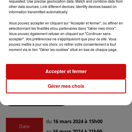
participantes.
requested; Use precise geolocation data; Match and combine data from
other data sources; Link different devices; Identify devices based on
à 18h Les docteurs Lemoine, Behr et Bonomi
information transmitted automatically.
développeront le sujet de la prévention et des jeunes
face à l'AVC. à 19h Bienvenue en aphasie, un conférence
Vous pouvez accepter en cliquant sur "Accepter et fermer", ou affiner en
sélectionnant les finalités et/ou partenaires dans "Gérer mes choix".
humoristique de Louis GUSTIN, référent
Vous pouvez également refuser en cliquant sur "Continuer sans
handicap au ministère des affaires sociales, ce
accepter". Vos préférences ne s'appliqueront que pour ce site. Vous
trentenaire revient sur sonaphasie avec humour et
pouvez mettre à jour vos choix, ou retirer votre consentement à tout
moment via le lien "Gérer les cookies" situé en bas de chaque page.
résilience.à 20h Pour clore cette journée d'exception,
nous vous invitons à partager un verrede l'amitié
accompagné d'une collation.
Accepter et fermer
Gérer mes choix
Ajouter à votre calendrier
du
16 mars 2024 à 15h00
Date
au
16 mars 2024 à 21h00