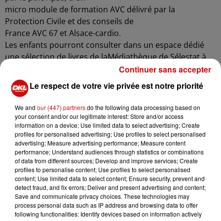
micro module de formation AVC délivré par la
Protection Civile et des conseils de
France AVC 67 et Alsace-cardio.
Les enfants pourront consulter dans un espace dédié
une sélection de livres de laMédiathèque de Sélestat.à
16 h Le professeur Wolff et le docteur Wilhelem
Continuer sans accepter
échangeront sur le thème de
Le respect de votre vie privée est notre priorité
l'AVC chez le jeune : une urgence absolue.à 16h45
Découvrez un court-métrage inédit de prévention de
We and
our (447) partners
do the following data processing based on
l'AVC réalisé par et pour les jeunes à 17 h Les docteurs
your consent and/or our legitimate interest: Store and/or access
information on a device; Use limited data to select advertising; Create
Krasny et Behr ainsi que Mma Léguillon Bréhier,
profiles for personalised advertising; Use profiles to select personalised
président de
advertising; Measure advertising performance; Measure content
France AVC67 aborderont la vie après l'AVC à 17h45
performance; Understand audiences through statistics or combinations
of data from different sources; Develop and improve services; Create
Découvrez les gagnants de la sculpture en papier
profiles to personalise content; Use profiles to select personalised
découpé réalisée par
content; Use limited data to select content; Ensure security, prevent and
Camille Epplin ou du tableau "Et la santé, bien sûr" de
detect fraud, and fix errors; Deliver and present advertising and content;
Save and communicate privacy choices. These technologies may
Laurent Bessot. Grâce aux dons de ces deux artistes, le
process personal data such as IP address and browsing data to offer
bénéfice de la vente sera reversée aux associations
following functionalities: Identify devices based on information actively