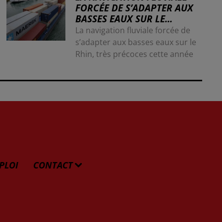
FORCÉE DE S’ADAPTER AUX
BASSES EAUX SUR LE...
La navigation fluviale forcée de
s’adapter aux basses eaux sur le
Rhin, très précoces cette année
PLOI
CONTACT