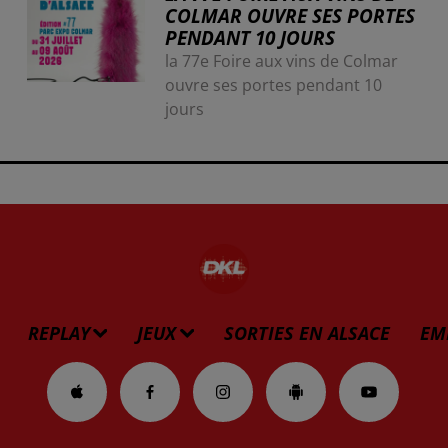
COLMAR OUVRE SES PORTES
PENDANT 10 JOURS
la 77e Foire aux vins de Colmar
ouvre ses portes pendant 10
jours
REPLAY
JEUX
SORTIES EN ALSACE
EM