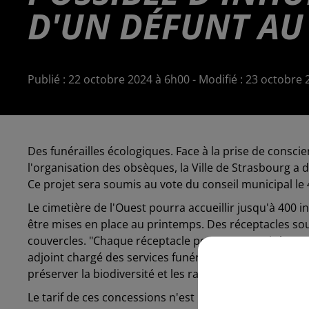
D'UN DÉFUNT AU 
Publié : 22 octobre 2024 à 6h00 - Modifié : 23 octob
Des funérailles écologiques. Face à la prise de consc
l'organisation des obsèques, la Ville de Strasbourg a 
Ce projet sera soumis au vote du conseil municipal le
Le cimetière de l'Ouest pourra accueillir jusqu'à 400
être mises en place au printemps. Des réceptacles soute
couvercles. "Chaque réceptacle pourra contenir les c
adjoint chargé des services funéraires. Les cendres se
préserver la biodiversité et les racines des arbres.
Le tarif de ces concessions n'est pas encore fixé, mais 