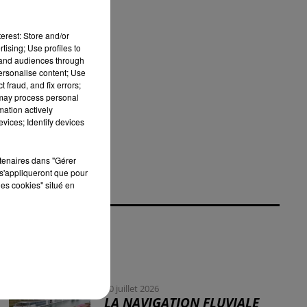
erest: Store and/or
tising; Use profiles to
tand audiences through
personalise content; Use
.
 fraud, and fix errors;
 may process personal
mation actively
vices; Identify devices
rtenaires dans "Gérer
s'appliqueront que pour
les cookies" situé en
30 juillet 2026
LA NAVIGATION FLUVIALE