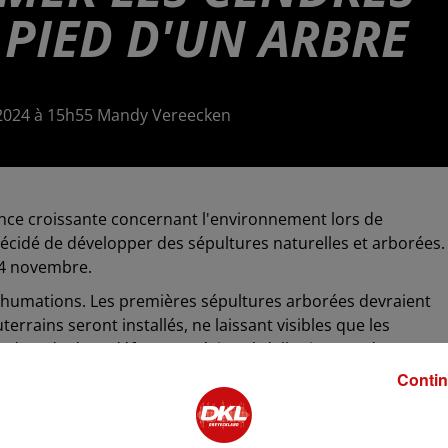
PIED D'UN ARBRE
re 2024 à 15h55 Mandy Vereecken
ience croissante concernant l'environnement lors de
décidé de développer des sépultures naturelles et arborées.
 4 novembre.
 inhumations. Les premières sépultures arborées devraient
rrains seront installés, ne laissant visibles que les
endres de deux défunts", précise Abdelkarim Ramdane,
ront placées dans une pochette en fibre de verre, afin de
Contin
il sera inférieur à celui d'une concession traditionnelle,