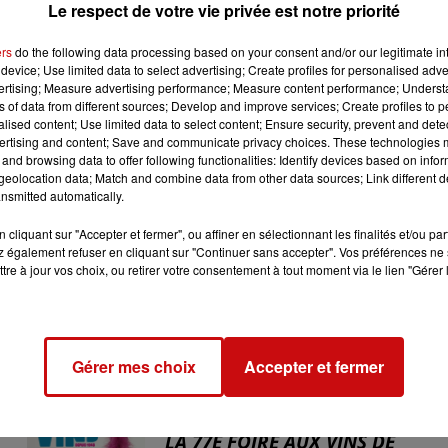
 qui choisiront cette option devront signer une charte
Le respect de votre vie privée est notre priorité
 des arbres, seules les fleurs naturelles étant autorisées.
ers
do the following data processing based on your consent and/or our legitimate int
èques écologiques. "Les gens prennent conscience de la
device; Use limited data to select advertising; Create profiles for personalised adver
préservation des ressources naturelles dans tous les aspects
vertising; Measure advertising performance; Measure content performance; Unders
ns of data from different sources; Develop and improve services; Create profiles to 
igne Marc Hoffess, adjoint chargé de la transition écologique
alised content; Use limited data to select content; Ensure security, prevent and detect
ertising and content; Save and communicate privacy choices. These technologies
ations en cercueils éco-certifiés seront proposées plus tard
and browsing data to offer following functionalities: Identify devices based on infor
e Nord à la Robertsau et celui de Saint-Gall.
eolocation data; Match and combine data from other data sources; Link different de
nsmitted automatically.
cliquant sur "Accepter et fermer", ou affiner en sélectionnant les finalités et/ou pa
 également refuser en cliquant sur "Continuer sans accepter". Vos préférences ne 
tre à jour vos choix, ou retirer votre consentement à tout moment via le lien "Gérer 
Gérer mes choix
Accepter et fermer
31 juillet 2026
LA 77E FOIRE AUX VINS DE