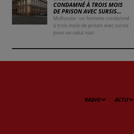
CONDAMNÉ À TROIS MOIS
DE PRISON AVEC SURSIS...
Mulhouse : un homme condamné
à trois mois de prison avec sursis
pour un salut nazi
RADIO
ACTU