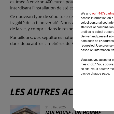
estimée à environ 400 euros pour 30 ans. Les familles
interdisant l'installation de stèles ou d'objets au pied
We and
our (447) partn
Ce nouveau type de sépulture reflète l'essor des obs
access information on a 
fragilité de la biodiversité. Nous voulons intégrer la 
select personalised ad
statistics or combinatio
de la vie, y compris dans le respect des défunts", soul
profiles to select person
Deliver and present adv
Par ailleurs, des sépultures naturelles pour les inhum
data such as IP address 
dans deux autres cimetières de Strasbourg, le cimetièr
requested; Use precise g
based on information tra
Vous pouvez accepter en 
mes choix". Vous pouvez
ce site. Vous pouvez met
bas de chaque page.
LES AUTRES ACTUALITÉS
31 juillet 2026
MULHOUSE : UN HOMME