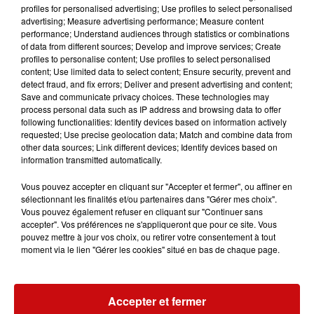
mère ex-actrice de films de charme, ça risque fort de
profiles for personalised advertising; Use profiles to select personalised
advertising; Measure advertising performance; Measure content
ruiner sa future union. Il n'a donc pas d'autre choix que
performance; Understand audiences through statistics or combinations
de réouvrir son agence avec ses anciens complices pour
of data from different sources; Develop and improve services; Create
un ultime Alibi et de se trouver des faux parents plus
profiles to personalise content; Use profiles to select personalised
content; Use limited data to select content; Ensure security, prevent and
présentables...
detect fraud, and fix errors; Deliver and present advertising and content;
Save and communicate privacy choices. These technologies may
process personal data such as IP address and browsing data to offer
following functionalities: Identify devices based on information actively
requested; Use precise geolocation data; Match and combine data from
other data sources; Link different devices; Identify devices based on
Ajouter à votre calendrier
information transmitted automatically.
Vous pouvez accepter en cliquant sur "Accepter et fermer", ou affiner en
sélectionnant les finalités et/ou partenaires dans "Gérer mes choix".
du
16 mai 2023 à 20h00
Vous pouvez également refuser en cliquant sur "Continuer sans
Date
accepter". Vos préférences ne s'appliqueront que pour ce site. Vous
au
16 mai 2023 à 21h30
pouvez mettre à jour vos choix, ou retirer votre consentement à tout
moment via le lien "Gérer les cookies" situé en bas de chaque page.
Payant
Tarif
Accepter et fermer
3€-5€