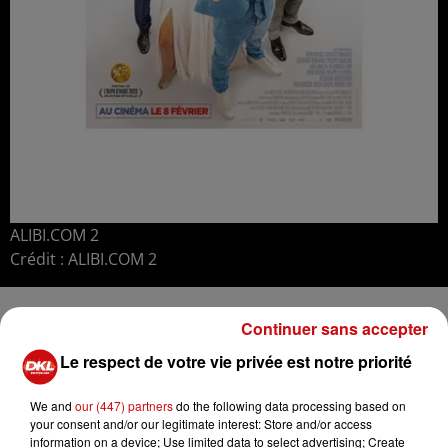
ALIBI.COM 2
Crédit :
ALIBI.COM 2
Après avoir fermé son agence Alibi.com et promis à Flo
Continuer sans accepter
qu'il ne lui mentirait plus jamais, la nouvelle vie de Greg
Le respect de votre vie privée est notre priorité
est devenue tranquille, trop tranquille... Plus pour
longtemps! Lorsqu’il décide de demander Flo en
We and
our (447) partners
do the following data processing based on
mariage, Greg est au pied du mur et doit se résoudre à
your consent and/or our legitimate interest: Store and/or access
présenter sa famille. Mais entre son père escroc et sa
information on a device; Use limited data to select advertising; Create