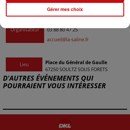
Gérer mes choix
Relais Culturel La Saline
Organisateur
03 88 80 47 25
accueil@la-saline.fr
Place du Général de Gaulle
Lieu
67250
SOULTZ SOUS FORETS
D'AUTRES ÉVÉNEMENTS QUI
POURRAIENT VOUS INTÉRESSER