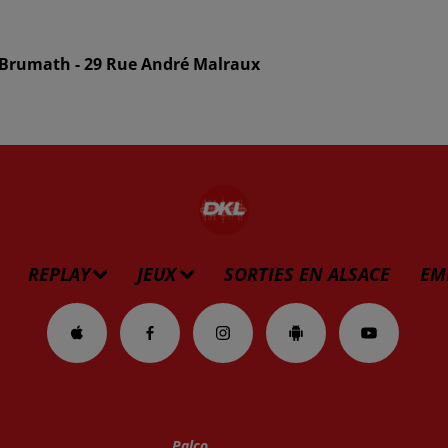
e Brumath - 29 Rue André Malraux
REPLAY
JEUX
SORTIES EN ALSACE
EM
Palco