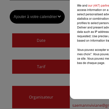
We and
our (447) partn
access information on a 
select personalised ad
Ajouter à votre calendrier
statistics or combinatio
profiles to select person
Deliver and present adv
data such as IP address 
du
10 mars 2024 à 
requested; Use precise g
Date
based on information tra
au
10 mars 2024 à 
Vous pouvez accepter en 
mes choix". Vous pouvez
ce site. Vous pouvez met
Payant
bas de chaque page.
Tarif
20€
L’association Bru
Organisateur
06 19 37 50 89
saemannviviane@g