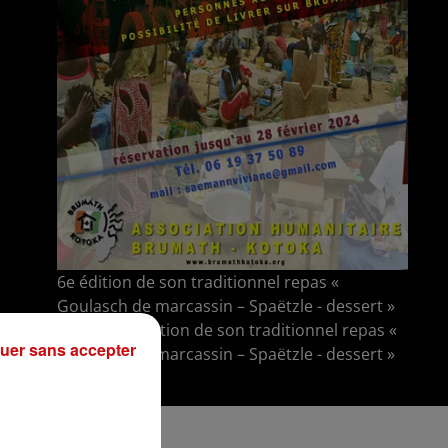
6e édition de son traditionnel repas «
Goulasch de marcassin – Spaëtzle - dessert »
Crédit :
6e édition de son traditionnel repas «
uer sans accepter
Goulasch de marcassin – Spaëtzle - dessert »