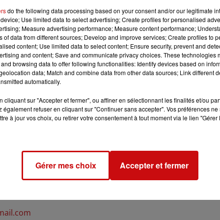
ers
do the following data processing based on your consent and/or our legitimate int
device; Use limited data to select advertising; Create profiles for personalised adver
vertising; Measure advertising performance; Measure content performance; Unders
ns of data from different sources; Develop and improve services; Create profiles to 
alised content; Use limited data to select content; Ensure security, prevent and detect
ertising and content; Save and communicate privacy choices. These technologies
and browsing data to offer following functionalities: Identify devices based on infor
10h00
eolocation data; Match and combine data from other data sources; Link different de
nsmitted automatically.
12h00
cliquant sur "Accepter et fermer", ou affiner en sélectionnant les finalités et/ou pa
 également refuser en cliquant sur "Continuer sans accepter". Vos préférences ne 
tre à jour vos choix, ou retirer votre consentement à tout moment via le lien "Gérer 
Gérer mes choix
Accepter et fermer
math Kotoka
mail.com