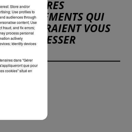
D'AUTRES
erest: Store and/or
tising; Use profiles to
ÉVÉNEMENTS QUI
tand audiences through
personalise content; Use
POURRAIENT VOUS
 fraud, and fix errors;
 may process personal
INTÉRESSER
mation actively
vices; Identify devices
rtenaires dans "Gérer
s'appliqueront que pour
les cookies" situé en