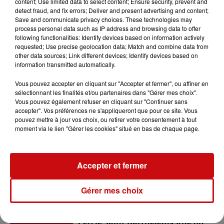
content; Use limited data to select content; Ensure security, prevent and
detect fraud, and fix errors; Deliver and present advertising and content;
Save and communicate privacy choices. These technologies may
Ajouter à votre calendrier
process personal data such as IP address and browsing data to offer
following functionalities: Identify devices based on information actively
requested; Use precise geolocation data; Match and combine data from
other data sources; Link different devices; Identify devices based on
information transmitted automatically.
du
2 juin 2024 à 7h00
Date
au
2 juin 2024 à 11h00
Vous pouvez accepter en cliquant sur "Accepter et fermer", ou affiner en
sélectionnant les finalités et/ou partenaires dans "Gérer mes choix".
Vous pouvez également refuser en cliquant sur "Continuer sans
accepter". Vos préférences ne s'appliqueront que pour ce site. Vous
pouvez mettre à jour vos choix, ou retirer votre consentement à tout
Tarif
Gratuit
moment via le lien "Gérer les cookies" situé en bas de chaque page.
Accepter et fermer
Cercle St Barthélémy
Organisateur
contact@ffsp.fr
Gérer mes choix
Cercle Saint Barthélémy Rue du