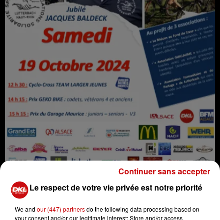
Continuer sans accepter
Le respect de votre vie privée est notre priorité
Participez au 15eme cyclo-cross de l'Amitié et de la
Solidarité de Morschwiller Le Bas.
We and
our (447) partners
do the following data processing based on
your consent and/or our legitimate interest: Store and/or access