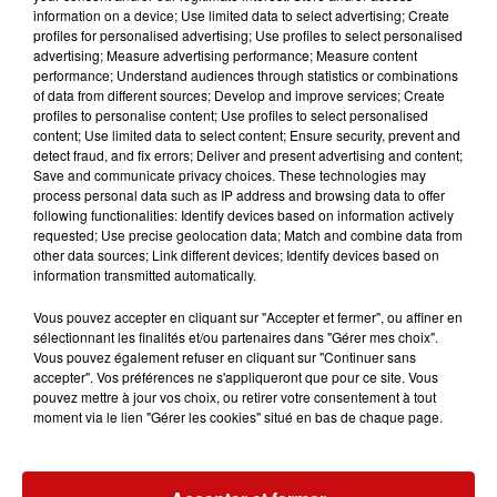
Au programme :
information on a device; Use limited data to select advertising; Create
profiles for personalised advertising; Use profiles to select personalised
12h30 : Cyclo-cross team larger jeunes
advertising; Measure advertising performance; Measure content
14h15 : Prix Geko Bique : cadets, vétérans 4 et anciens
performance; Understand audiences through statistics or combinations
15h15 : Prix du Garage Maurice : juniors, seniors, V3
of data from different sources; Develop and improve services; Create
profiles to personalise content; Use profiles to select personalised
Au profit de 3 associations :
content; Use limited data to select content; Ensure security, prevent and
detect fraud, and fix errors; Deliver and present advertising and content;
- La Maison au Fond du Coeur
Save and communicate privacy choices. These technologies may
- Association Guillaume
process personal data such as IP address and browsing data to offer
following functionalities: Identify devices based on information actively
- Association Humanitaire et de Partage de Lutterbach
requested; Use precise geolocation data; Match and combine data from
other data sources; Link different devices; Identify devices based on
information transmitted automatically.
Vous pouvez accepter en cliquant sur "Accepter et fermer", ou affiner en
sélectionnant les finalités et/ou partenaires dans "Gérer mes choix".
Ajouter à votre calendrier
Vous pouvez également refuser en cliquant sur "Continuer sans
accepter". Vos préférences ne s'appliqueront que pour ce site. Vous
pouvez mettre à jour vos choix, ou retirer votre consentement à tout
moment via le lien "Gérer les cookies" situé en bas de chaque page.
du
19 octobre 2024 à 12h00
Date
au
19 octobre 2024 à 17h00