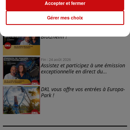
Accepter et fermer
A LA UNE
Gérer mes choix
DKL en direct du Casino Barrière
Blotzheim !
Fin : 24 août 2026
Assistez et participez à une émission
exceptionnelle en direct du...
DKL vous offre vos entrées à Europa-
Park !