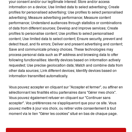
your consent and/or our legitimate interest: Store and/or access
information on a device; Use limited data to select advertising; Create
profiles for personalised advertising; Use profiles to select personalised
advertising; Measure advertising performance; Measure content
performance; Understand audiences through statistics or combinations
of data from different sources; Develop and improve services; Create
Votre téléphone
profiles to personalise content; Use profiles to select personalised
content; Use limited data to select content; Ensure security, prevent and
detect fraud, and fix errors; Deliver and present advertising and content;
Save and communicate privacy choices. These technologies may
process personal data such as IP address and browsing data to offer
following functionalities: Identify devices based on information actively
Vous pouvez ajouter un fichier si besoin
requested; Use precise geolocation data; Match and combine data from
other data sources; Link different devices; Identify devices based on
information transmitted automatically.
Vous pouvez accepter en cliquant sur "Accepter et fermer", ou affiner en
L'upload de fichier est limité à 2Mo pour les images et PDF et 5Mo pour
sélectionnant les finalités et/ou partenaires dans "Gérer mes choix".
les audios.
Vous pouvez également refuser en cliquant sur "Continuer sans
accepter". Vos préférences ne s'appliqueront que pour ce site. Vous
pouvez mettre à jour vos choix, ou retirer votre consentement à tout
moment via le lien "Gérer les cookies" situé en bas de chaque page.
Soumettre le formulaire