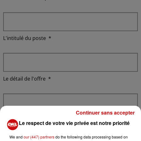
L'intitulé du poste
*
Le détail de l'offre
*
Continuer sans accepter
Le respect de votre vie privée est notre priorité
L'adresse email pour postuler
*
We and
our (447) partners
do the following data processing based on