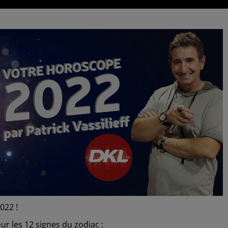
022 !
r les 12 signes du zodiac :