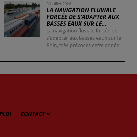
30 juillet 2026
LA NAVIGATION FLUVIALE
FORCÉE DE S’ADAPTER AUX
BASSES EAUX SUR LE...
La navigation fluviale forcée de
s’adapter aux basses eaux sur le
Rhin, très précoces cette année
PLOI
CONTACT