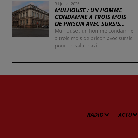
31 juillet 2026
MULHOUSE : UN HOMME
CONDAMNÉ À TROIS MOIS
DE PRISON AVEC SURSIS...
Mulhouse : un homme condamné
à trois mois de prison avec sursis
pour un salut nazi
RADIO
ACTU