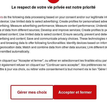
Le respect de votre vie privée est notre priorité
ers
do the following data processing based on your consent and/or our legitimate int
device; Use limited data to select advertising; Create profiles for personalised adver
vertising; Measure advertising performance; Measure content performance; Unders
ns of data from different sources; Develop and improve services; Create profiles to 
alised content; Use limited data to select content; Ensure security, prevent and detect
ertising and content; Save and communicate privacy choices. These technologies
and browsing data to offer following functionalities: Identify devices based on infor
eolocation data; Match and combine data from other data sources; Link different de
nsmitted automatically.
cliquant sur "Accepter et fermer", ou affiner en sélectionnant les finalités et/ou pa
 également refuser en cliquant sur "Continuer sans accepter". Vos préférences ne 
tre à jour vos choix, ou retirer votre consentement à tout moment via le lien "Gérer 
Gérer mes choix
Accepter et fermer