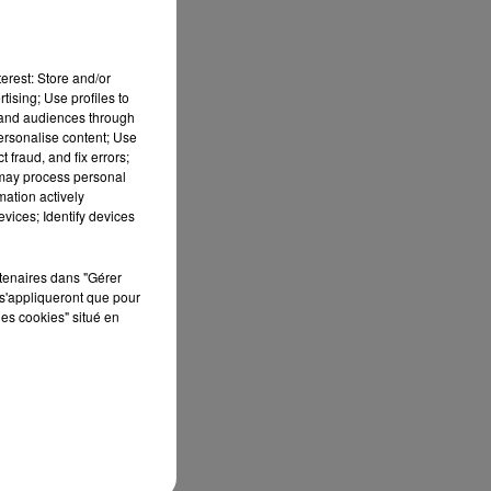
erest: Store and/or
tising; Use profiles to
tand audiences through
personalise content; Use
 fraud, and fix errors;
 may process personal
mation actively
vices; Identify devices
rtenaires dans "Gérer
s'appliqueront que pour
les cookies" situé en