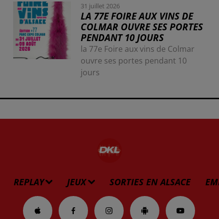
31 juillet 2026
LA 77E FOIRE AUX VINS DE
COLMAR OUVRE SES PORTES
PENDANT 10 JOURS
la 77e Foire aux vins de Colmar
ouvre ses portes pendant 10
jours
REPLAY
JEUX
SORTIES EN ALSACE
EM