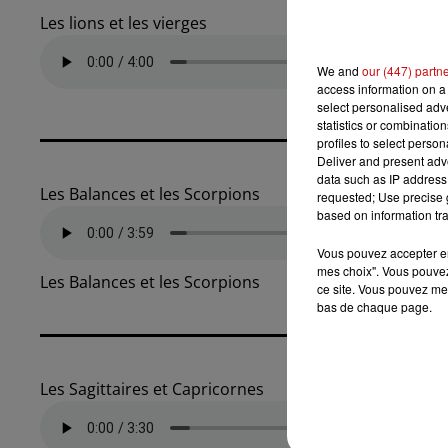
Les lions et les vierges
We and
our (447) partn
access information on a 
select personalised ad
statistics or combinatio
profiles to select person
Deliver and present adv
data such as IP address 
Les Balances et les Scorpions
requested; Use precise g
based on information tra
Vous pouvez accepter en 
mes choix". Vous pouvez
Les Balances et les Scorpions
ce site. Vous pouvez met
bas de chaque page.
Les Sagittaires et Capricornes