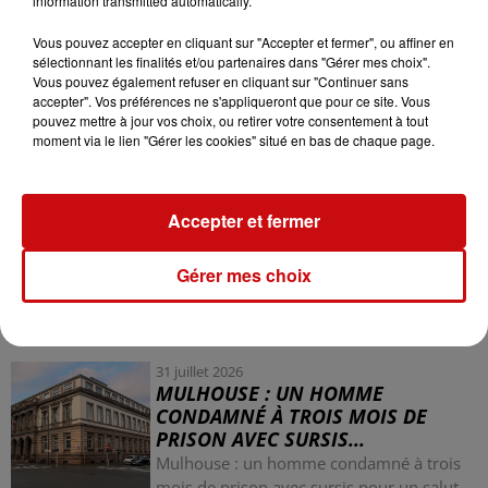
information transmitted automatically.
Ces vols visent principalement à récupérer le cuivre
Vous pouvez accepter en cliquant sur "Accepter et fermer", ou affiner en
contenu dans les câbles, un matériau dont la valeur
sélectionnant les finalités et/ou partenaires dans "Gérer mes choix".
Vous pouvez également refuser en cliquant sur "Continuer sans
marchande ne cesse d’augmenter. Une fois dérobé, le
accepter". Vos préférences ne s'appliqueront que pour ce site. Vous
métal est découpé puis revendu sur des circuits
pouvez mettre à jour vos choix, ou retirer votre consentement à tout
internationaux.
moment via le lien "Gérer les cookies" situé en bas de chaque page.
Accepter et fermer
Gérer mes choix
LES AUTRES ACTUALITÉS
31 juillet 2026
MULHOUSE : UN HOMME
CONDAMNÉ À TROIS MOIS DE
PRISON AVEC SURSIS...
Mulhouse : un homme condamné à trois
mois de prison avec sursis pour un salut