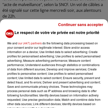
"acte de malveillance", selon la SNCF. Un vol de câbles a
été signalé sur cette ligne mercredi soir, aux alentours
de 22h.
Continuer sans accepter
À 6h du matin, la SNCF faisait état de retards compris
entre 30 minutes et une heure, avec certaines
Le respect de votre vie privée est notre priorité
suppressions de trains. Aux environs de 7h30, la
situation semblait s’améliorer légèrement, avec des
We and
our (447) partners
do the following data processing based on
retards avoisinant désormais les 25 minutes. Cet axe
your consent and/or our legitimate interest: Store and/or access
information on a device; Use limited data to select advertising; Create
ferroviaire, emprunté par de nombreux voyageurs,
profiles for personalised advertising; Use profiles to select personalised
accueille notamment les TER 200 reliant Strasbourg à
advertising; Measure advertising performance; Measure content
Bâle.
performance; Understand audiences through statistics or combinations
of data from different sources; Develop and improve services; Create
Les vols de câbles deviennent de plus en plus fréquents
profiles to personalise content; Use profiles to select personalised
content; Use limited data to select content; Ensure security, prevent and
dans la région. Il s’agit du troisième incident de ce type
detect fraud, and fix errors; Deliver and present advertising and content;
en une semaine en Alsace. Déjà le jeudi 6 mars, un vol
Save and communicate privacy choices. These technologies may
similaire avait perturbé la circulation des TER entre
process personal data such as IP address and browsing data to offer
following functionalities: Identify devices based on information actively
Mulhouse et Colmar. Le lendemain, un nouvel acte de
requested; Use precise geolocation data; Match and combine data from
vandalisme avait été constaté, bien que sans impact
other data sources; Link different devices; Identify devices based on
majeur sur le trafic.