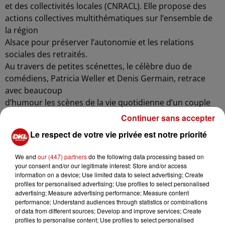
et des collectivités locales (CNRACL). Elle propose des
actions collectives multithématiques sur l’ensemble de
la région
Alsace pour préserver l’autonomie et les relations
sociales des retraités.
Au travers de petites scénettes, le célèbre duo de
comédiens, Patricia Weller et Denis Germain, retrace
avec beaucoup
d’humour les scènes de la vie quotidienne d’un couple
de retraités avec ses petits tracas en matière de
Continuer sans accepter
mémoire, de
Le respect de votre vie privée est notre priorité
relations de couples, de conduite automobile ...
Pour faire face à ces petites difficultés du quotidien,
We and
our (447) partners
do the following data processing based on
Atout Age Alsace vous propose une palette d’actions
your consent and/or our legitimate interest: Store and/or access
collectives de
information on a device; Use limited data to select advertising; Create
profiles for personalised advertising; Use profiles to select personalised
prévention pour mieuxvivre sa retraite
advertising; Measure advertising performance; Measure content
performance; Understand audiences through statistics or combinations
of data from different sources; Develop and improve services; Create
profiles to personalise content; Use profiles to select personalised