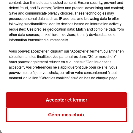
content; Use limited data to select content; Ensure security, prevent and
detect fraud, and fix errors; Deliver and present advertising and content;
Ajouter à votre calendrier
Save and communicate privacy choices. These technologies may
process personal data such as IP address and browsing data to offer
following functionalities: Identify devices based on information actively
requested; Use precise geolocation data; Match and combine data from
du
6 octobre 2022 à 14h00
other data sources; Link different devices; Identify devices based on
Date
information transmitted automatically.
au
6 octobre 2022 à 17h00
Vous pouvez accepter en cliquant sur "Accepter et fermer", ou affiner en
sélectionnant les finalités et/ou partenaires dans "Gérer mes choix".
Vous pouvez également refuser en cliquant sur "Continuer sans
accepter". Vos préférences ne s'appliqueront que pour ce site. Vous
Tarif
Gratuit
pouvez mettre à jour vos choix, ou retirer votre consentement à tout
moment via le lien "Gérer les cookies" situé en bas de chaque page.
Groupe MSA Alsace
Accepter et fermer
Organisateur
03 88 59 12 12
Gérer mes choix
Maison des Jeunes et de la Culture