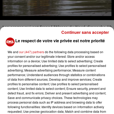
Les orages qui ont frappé l’Alsace du Nord dimanche 10
Continuer sans accepter
mai en soirée ont provoqué de nombreux dégâts dans
le Bas-Rhin. Entre 18h et 22h, les sapeurs-pompiers ont
Le respect de votre vie privée est notre priorité
reçu 365 appels et réalisé 142 interventions,
principalement pour des caves et locaux inondés. Aucun
We and
our (447) partners
do the following data processing based on
your consent and/or our legitimate interest: Store and/or access
blessé n’est à déplorer.
information on a device; Use limited data to select advertising; Create
profiles for personalised advertising; Use profiles to select personalised
Les fortes précipitations ont également entraîné des
advertising; Measure advertising performance; Measure content
coulées de boue et des difficultés de circulation dans
performance; Understand audiences through statistics or combinations
plusieurs communes comme Betschdorf, Surbourg,
of data from different sources; Develop and improve services; Create
profiles to personalise content; Use profiles to select personalised
Seebach, Trimbach ou encore Kutzenhausen, où
content; Use limited data to select content; Ensure security, prevent and
certaines routes ont dû être barrées.
detect fraud, and fix errors; Deliver and present advertising and content;
Save and communicate privacy choices. These technologies may
À Buhl, la montée rapide du Seebaechel a surpris les
process personal data such as IP address and browsing data to offer
habitants. En moins de 30 minutes, le cours d’eau est
following functionalities: Identify devices based on information actively
sorti de son lit, provoquant jusqu’à 1,20 mètre d’eau
requested; Use precise geolocation data; Match and combine data from