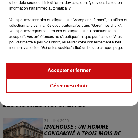
other data sources; Link different devices; Identify devices based on
dans certaines caves. À Aschbach, plusieurs
information transmitted automatically.
appartements ont été touchés avec jusqu’à 1,50 mètre
d’eau.
Vous pouvez accepter en cliquant sur "Accepter et fermer", ou affiner en
sélectionnant les finalités et/ou partenaires dans "Gérer mes choix".
La situation s’améliore progressivement ce lundi matin,
Vous pouvez également refuser en cliquant sur "Continuer sans
accepter". Vos préférences ne s'appliqueront que pour ce site. Vous
mais les autorités appellent les automobilistes à rester
pouvez mettre à jour vos choix, ou retirer votre consentement à tout
prudents dans l’ensemble du secteur.
moment via le lien "Gérer les cookies" situé en bas de chaque page.
Accepter et fermer
Gérer mes choix
LES AUTRES ACTUALITÉS
31 juillet 2026
MULHOUSE : UN HOMME
CONDAMNÉ À TROIS MOIS DE