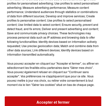
profiles for personalised advertising; Use profiles to select personalised
moyens de sécurité avaient été déployés pour encadrer
advertising; Measure advertising performance; Measure content
les festivités, avec des effectifs de police, de CRS et de
performance; Understand audiences through statistics or combinations
gendarmerie mobilisés sur le terrain.
of data from different sources; Develop and improve services; Create
profiles to personalise content; Use profiles to select personalised
Le bilan de la soirée fait état de plusieurs commerces
content; Use limited data to select content; Ensure security, prevent and
detect fraud, and fix errors; Deliver and present advertising and content;
endommagés, dont certains ont également été victimes
Save and communicate privacy choices. These technologies may
de vols. Neuf personnes ont été interpellées. Les
process personal data such as IP address and browsing data to offer
autorités ont également recensé plusieurs incendies de
following functionalities: Identify devices based on information actively
requested; Use precise geolocation data; Match and combine data from
poubelles ainsi que deux véhicules légers brûlés.
other data sources; Link different devices; Identify devices based on
La municipalité a dénoncé ces actes de vandalisme, tout
information transmitted automatically.
en rappelant que la majorité des supporters avait
Vous pouvez accepter en cliquant sur "Accepter et fermer", ou affiner en
célébré l'événement dans une ambiance festive et
sélectionnant les finalités et/ou partenaires dans "Gérer mes choix".
pacifique. Les responsables locaux ont souligné que ces
Vous pouvez également refuser en cliquant sur "Continuer sans
accepter". Vos préférences ne s'appliqueront que pour ce site. Vous
débordements restent le fait d'une minorité.
pouvez mettre à jour vos choix, ou retirer votre consentement à tout
moment via le lien "Gérer les cookies" situé en bas de chaque page.
Dès le lendemain matin, les équipes de nettoyage de
l'Eurométropole étaient mobilisées pour remettre en
état les rues du centre-ville. Les traces des incidents ont
Accepter et fermer
ainsi été rapidement effacées.