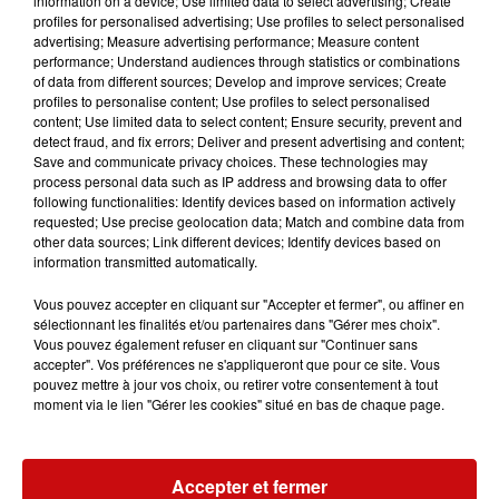
information on a device; Use limited data to select advertising; Create
violente altercation. À l’arrivée des secours, l’un des
profiles for personalised advertising; Use profiles to select personalised
participants se trouvait inconscient au sol.
advertising; Measure advertising performance; Measure content
performance; Understand audiences through statistics or combinations
Les investigations ont déjà permis l’identification et
of data from different sources; Develop and improve services; Create
l’interpellation de trois personnes impliquées dans cette
profiles to personalise content; Use profiles to select personalised
content; Use limited data to select content; Ensure security, prevent and
affaire. Toutefois, deux autres individus présents lors
detect fraud, and fix errors; Deliver and present advertising and content;
des faits n’ont pas encore été localisés, ce qui conduit
Save and communicate privacy choices. These technologies may
les autorités à poursuivre leurs recherches.
process personal data such as IP address and browsing data to offer
following functionalities: Identify devices based on information actively
Les enquêteurs s’intéressent également au témoignage
requested; Use precise geolocation data; Match and combine data from
d’une femme qui serait intervenue pour venir en aide à
other data sources; Link different devices; Identify devices based on
information transmitted automatically.
la victime après l’agression. Cette personne, décrite
comme une femme blonde aux cheveux longs portant
Vous pouvez accepter en cliquant sur "Accepter et fermer", ou affiner en
une robe noire, aurait pris en charge l’homme blessé
sélectionnant les finalités et/ou partenaires dans "Gérer mes choix".
Vous pouvez également refuser en cliquant sur "Continuer sans
avant de quitter les lieux. Son témoignage pourrait
accepter". Vos préférences ne s'appliqueront que pour ce site. Vous
s’avérer particulièrement précieux pour reconstituer le
pouvez mettre à jour vos choix, ou retirer votre consentement à tout
déroulement exact des événements et identifier les
moment via le lien "Gérer les cookies" situé en bas de chaque page.
personnes encore recherchées.
La police invite ainsi toute personne ayant assisté à la
Accepter et fermer
scène ou disposant d’informations utiles à se