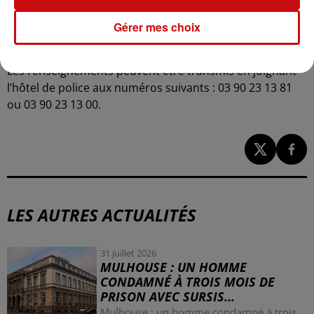
manifester. Les témoignages recueillis pourraient
Gérer mes choix
contribuer à faire progresser l’enquête et à établir les
responsabilités de chacun dans cette affaire.
Les renseignements peuvent être transmis en joignant
l’hôtel de police aux numéros suivants : 03 90 23 13 81
ou 03 90 23 13 00.
LES AUTRES ACTUALITÉS
31 juillet 2026
MULHOUSE : UN HOMME
CONDAMNÉ À TROIS MOIS DE
PRISON AVEC SURSIS...
Mulhouse : un homme condamné à trois