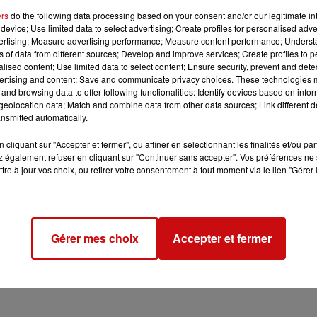
ers
do the following data processing based on your consent and/or our legitimate int
device; Use limited data to select advertising; Create profiles for personalised adver
vertising; Measure advertising performance; Measure content performance; Unders
ns of data from different sources; Develop and improve services; Create profiles to 
alised content; Use limited data to select content; Ensure security, prevent and detect
22 à 8h00
ertising and content; Save and communicate privacy choices. These technologies
and browsing data to offer following functionalities: Identify devices based on infor
22 à 17h00
eolocation data; Match and combine data from other data sources; Link different de
nsmitted automatically.
cliquant sur "Accepter et fermer", ou affiner en sélectionnant les finalités et/ou pa
22 à 8h00
 également refuser en cliquant sur "Continuer sans accepter". Vos préférences ne 
tre à jour vos choix, ou retirer votre consentement à tout moment via le lien "Gérer 
22 à 17h00
Gérer mes choix
Accepter et fermer