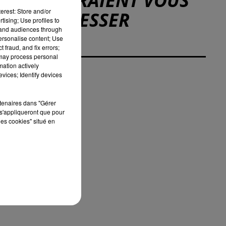
POURRAIENT VOUS
erest: Store and/or
INTÉRESSER
tising; Use profiles to
tand audiences through
personalise content; Use
 fraud, and fix errors;
 may process personal
mation actively
vices; Identify devices
rtenaires dans "Gérer
s'appliqueront que pour
les cookies" situé en