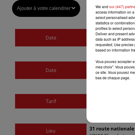
We and
our (447) partn
Ajouter à votre calendrier
access information on a 
select personalised ad
statistics or combinatio
profiles to select person
du
11 novembre 20
Deliver and present adv
Date
data such as IP address 
au
11 novembre 20
requested; Use precise g
based on information tra
Vous pouvez accepter en 
du
12 novembre 20
mes choix". Vous pouvez
Date
ce site. Vous pouvez met
au
12 novembre 20
bas de chaque page.
Tarif
Gratuit
31 route nationale
Lieu