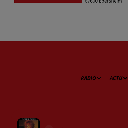
67600
Ebersheim
RADIO
ACTU