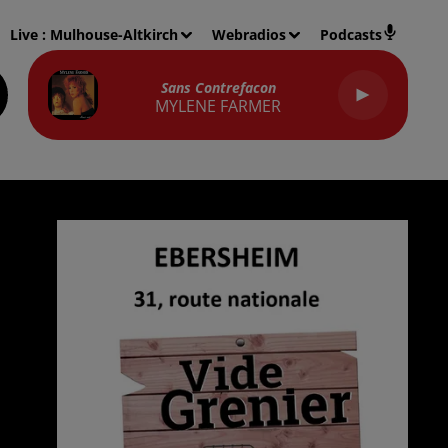
Live :
Mulhouse-Altkirch
Webradios
Podcasts
Sans Contrefacon
MYLENE FARMER