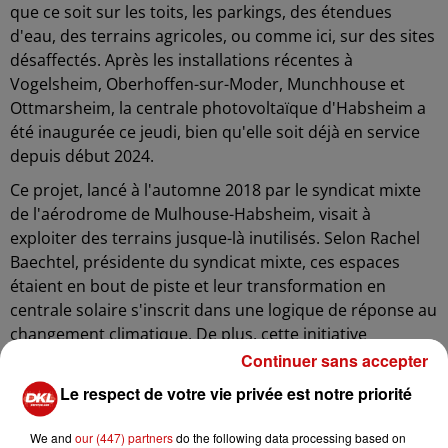
que ce soit sur les toits, les parkings, des étendues
d'eau, des terrains agricoles, ou comme ici, sur des sites
désaffectés. Après les installations récentes à
Vogelsheim, Oberhoffen-sur-Moder, Munchhouse et
Ottmarsheim, la centrale photovoltaïque d'Habsheim a
été inaugurée ce jeudi, bien qu'elle soit déjà en service
depuis début 2024.
Ce projet, lancé à l'automne 2018 par le syndicat mixte
de l'aérodrome de Mulhouse-Habsheim, visait à
exploiter des terrains jusque-là inutilisés. Selon Rachel
Baechtel, présidente du syndicat mixte, ces espaces
étaient en bout de piste et leur transformation en
centrale solaire s'inscrit dans une logique de réponse au
changement climatique. De plus, cette initiative
générera des revenus grâce à un contrat signé avec EDF,
Continuer sans accepter
qui versera des loyers pour l'utilisation des terrains.
Le respect de votre vie privée est notre priorité
Le chantier, qui s'est déroulé pendant six mois en 2023,
We and
our (447) partners
do the following data processing based on
a pris place sur 23 hectares de l'aérodrome, soit