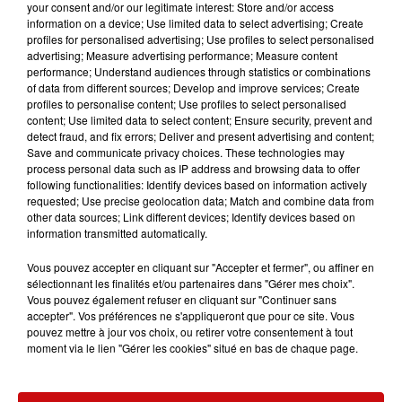
your consent and/or our legitimate interest: Store and/or access
l'équivalent de 30 terrains de football. Quelque 14 000
information on a device; Use limited data to select advertising; Create
pieux ont été implantés pour soutenir les modules
profiles for personalised advertising; Use profiles to select personalised
advertising; Measure advertising performance; Measure content
photovoltaïques, et 114 onduleurs ont été installés pour
performance; Understand audiences through statistics or combinations
convertir le courant continu produit par les panneaux
of data from different sources; Develop and improve services; Create
en courant alternatif, le tout raccordé à huit postes de
profiles to personalise content; Use profiles to select personalised
content; Use limited data to select content; Ensure security, prevent and
transformation.
detect fraud, and fix errors; Deliver and present advertising and content;
Étant donné que le site est situé sur un aérodrome, EDF
Save and communicate privacy choices. These technologies may
process personal data such as IP address and browsing data to offer
a dû suivre les recommandations de la Direction
following functionalities: Identify devices based on information actively
générale de l'aviation civile (DGAC) pour s'assurer que
requested; Use precise geolocation data; Match and combine data from
les reflets des panneaux ne perturbent pas le trafic
other data sources; Link different devices; Identify devices based on
information transmitted automatically.
aérien. Par ailleurs, la présence d'une espèce végétale
protégée sur le site a nécessité des mesures de
Vous pouvez accepter en cliquant sur "Accepter et fermer", ou affiner en
conservation.
sélectionnant les finalités et/ou partenaires dans "Gérer mes choix".
Vous pouvez également refuser en cliquant sur "Continuer sans
Cette centrale solaire au sol est désormais la plus
accepter". Vos préférences ne s'appliqueront que pour ce site. Vous
pouvez mettre à jour vos choix, ou retirer votre consentement à tout
grande et la plus puissante du Haut-Rhin, capable de
moment via le lien "Gérer les cookies" situé en bas de chaque page.
fournir de l'électricité à 15 000 habitants. Auparavant,
c'était la centrale d'Ottmarsheim, avec ses 28 000
panneaux et une capacité de 15,5 mégawatts, qui