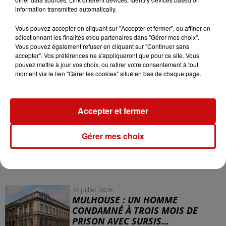
quiz pour savoir si l’on est concerné, jeux de mots
information transmitted automatically.
croisés ou encore horoscope patrimonial. « On essaie
Vous pouvez accepter en cliquant sur "Accepter et fermer", ou affiner en
de faire passer des idées sérieuses avec un ton léger »,
sélectionnant les finalités et/ou partenaires dans "Gérer mes choix".
explique Fanny, 36 ans, l'une des militantes. Une
Vous pouvez également refuser en cliquant sur "Continuer sans
accepter". Vos préférences ne s'appliqueront que pour ce site. Vous
manière originale de s’emparer d’un débat économique
pouvez mettre à jour vos choix, ou retirer votre consentement à tout
complexe et de le rendre accessible au plus grand
moment via le lien "Gérer les cookies" situé en bas de chaque page.
nombre.
Accepter et fermer
Gérer mes choix
LES AUTRES ACTUALITÉS
31 juillet 2026
MULHOUSE : UN HOMME
CONDAMNÉ À TROIS MOIS DE
PRISON AVEC SURSIS...