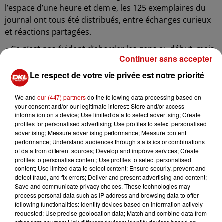
l’espace d’une heure et demie, les 125 exemplaires du
journal ont tous été distribués, entre échanges curieux
et réactions partagées.
« Ce n’est pas évident d’aborder les gens au début, mais
Continuer sans accepter
on s’y fait », reconnaît Léa, 28 ans. Peu habituée à ce
type d’action de rue, elle milite toutefois dans d’autres
Le respect de votre vie privée est notre priorité
causes sociales. L’accueil est varié : certains, comme
Christelle, 45 ans, se montrent enthousiastes — « Vous
We and
our (447) partners
do the following data processing based on
your consent and/or our legitimate interest: Store and/or access
prêchez une convaincue ! » — tandis que d’autres
information on a device; Use limited data to select advertising; Create
restent sceptiques. Philippe, 55 ans, lâche : « Encore une
profiles for personalised advertising; Use profiles to select personalised
idée pour embêter ceux qui bossent… » Nombreux sont
advertising; Measure advertising performance; Measure content
performance; Understand audiences through statistics or combinations
ceux qui découvrent alors l’existence de cette taxe
of data from different sources; Develop and improve services; Create
ciblant les plus grandes fortunes. Les militants prennent
profiles to personalise content; Use profiles to select personalised
le temps d’expliquer les grandes lignes du projet et ses
content; Use limited data to select content; Ensure security, prevent and
detect fraud, and fix errors; Deliver and present advertising and content;
objectifs.
Save and communicate privacy choices. These technologies may
Le petit journal distribué joue un rôle clé dans cette
process personal data such as IP address and browsing data to offer
following functionalities: Identify devices based on information actively
sensibilisation. Il propose, avec une touche d’humour,
requested; Use precise geolocation data; Match and combine data from
des éléments de compréhension : décryptage de la taxe,
other data sources; Link different devices; Identify devices based on