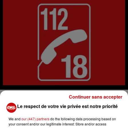
Continuer sans accepter
Une femme d’une quarantaine d’années a perdu la vie
dans un accident de la route impliquant deux véhicules,
Le respect de votre vie privée est notre priorité
ce jeudi 6 février à Rhinau, selon les informations
recueillies auprès des pompiers.
We and
our (447) partners
do the following data processing based on
your consent and/or our legitimate interest: Store and/or access
La collision s’est produite vers 7 heures sur la route