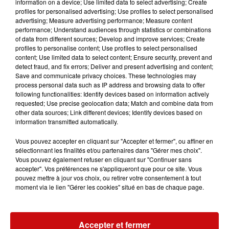
information on a device; Use limited data to select advertising; Create
profiles for personalised advertising; Use profiles to select personalised
départementale 52. À l’arrivée des secours, la victime
advertising; Measure advertising performance; Measure content
avait été éjectée de son véhicule et n’a pas survécu à ses
performance; Understand audiences through statistics or combinations
blessures.
of data from different sources; Develop and improve services; Create
profiles to personalise content; Use profiles to select personalised
Un homme de 52 ans a été pris en charge par les
content; Use limited data to select content; Ensure security, prevent and
sapeurs-pompiers et transporté par le véhicule de
detect fraud, and fix errors; Deliver and present advertising and content;
Save and communicate privacy choices. These technologies may
secours et d’assistance aux victimes.
process personal data such as IP address and browsing data to offer
following functionalities: Identify devices based on information actively
requested; Use precise geolocation data; Match and combine data from
other data sources; Link different devices; Identify devices based on
information transmitted automatically.
Vous pouvez accepter en cliquant sur "Accepter et fermer", ou affiner en
sélectionnant les finalités et/ou partenaires dans "Gérer mes choix".
LES AUTRES ACTUALITÉS
Vous pouvez également refuser en cliquant sur "Continuer sans
accepter". Vos préférences ne s'appliqueront que pour ce site. Vous
pouvez mettre à jour vos choix, ou retirer votre consentement à tout
moment via le lien "Gérer les cookies" situé en bas de chaque page.
31 juillet 2026
MULHOUSE : UN HOMME
CONDAMNÉ À TROIS MOIS DE
PRISON AVEC SURSIS...
Accepter et fermer