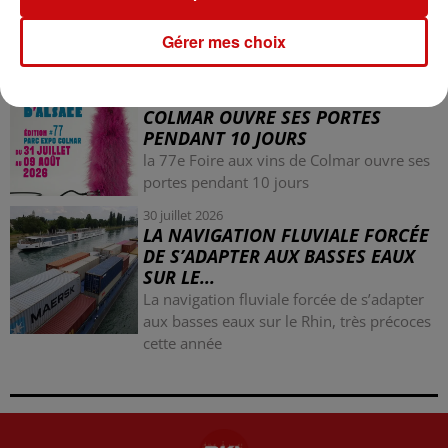
Mulhouse : un homme condamné à trois
mois de prison avec sursis pour un salut
Gérer mes choix
nazi
31 juillet 2026
LA 77E FOIRE AUX VINS DE
COLMAR OUVRE SES PORTES
PENDANT 10 JOURS
la 77e Foire aux vins de Colmar ouvre ses
portes pendant 10 jours
30 juillet 2026
LA NAVIGATION FLUVIALE FORCÉE
DE S’ADAPTER AUX BASSES EAUX
SUR LE...
La navigation fluviale forcée de s’adapter
aux basses eaux sur le Rhin, très précoces
cette année